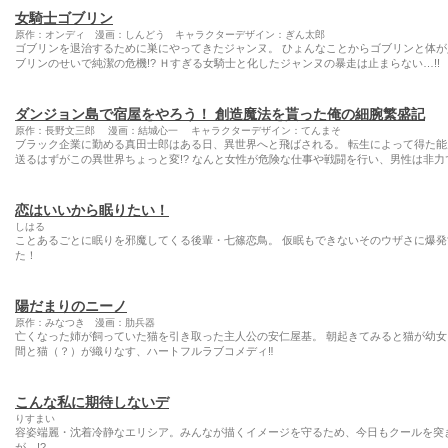
女騎士ゴブリン
原作：オンディ 漫画：しんどう キャラクターデザイン：ぎん太郎
ゴブリンを退治するために巣にやってきたジャンヌ。 ひょんなことからゴブリンと体が
ブリンのせいで純潔の危機!? Ｈすぎる女騎士と化したジャンヌの暴走は止まらない…!!
ダンジョン島で宿屋をやろう！ 創造魔法を貰った俺の細腕繁盛記
原作：長野文三郎 漫画：結城心一 キャラクターデザイン：てんまそ
ブラック企業に勤める真田士郎はある日、異世界へと飛ばされる。 転生によって得た
送るはずがこの異世界ちょっと変!? なんと女性が危険な仕事や戦闘を行い、男性は非力
恋はいいから眠りたい！
しはる
ことあるごとに眠りを邪魔してくる後輩・七篠恋鳥。 仮眠もできないそのウザさに爆発
た！
陽だまりのニーノ
原作：みなつき 漫画：肋兵器
亡くなった姉が飼っていた猫を引き取った主人公の安仁屋基。 朝起きてみると猫が幼女
間と猫（？）が織りなす、ハートフルラブコメディ‼
こんな私に期待しないデ
りすまい
容姿端麗・沈着冷静なエリシア。みんなが描くイメージを守るため、今日もクールを突
が…!?