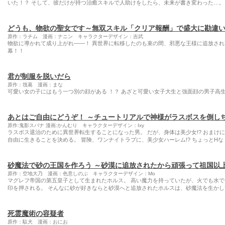
いた！？ そして、彼だけが持つ治癒スキルで人助けをしたら、未来が書き変わった…。 
どうも、物欲の聖女です～無双スキル「クリア報酬」で盛大に勘違
原作：ラチム 漫画：ナニン キャラクターデザイン：吉武
物欲に導かれて成り上がれ――！ 異世界に転移したのも束の間、邪悪な王様に追放さ
幕！！
君が制服を脱いだら
原作：筏葛 漫画：まな
可愛い女の子にはもう一つ別の顔がある ！？ あざと可愛い女子大生と強面顔の男子高
あとはご自由にどうぞ！ ～チュートリアルで神様がラスボスを倒し
原作:鬼影スパナ 漫画:かんむり キャラクターデザイン：Ixy
ラスボス退治のために異世界転生することになった男。 だが、身体は美少女!? おまけに
自由に生きることを決める。 冒険、ワンナイトラブに、美少女ハーレム!? ちょっとHな
砂魔法で砂の王国を作ろう ～砂漠に追放されたから頑張って祖国以
原作：空地大乃 漫画：色意しのぶ キャラクターデザイン：Mo
マグレフ帝国の第五皇子として生まれたホルス。 高い魔力を持っていたが、火でも水でも
印を押される。 そんなに砂が好きならと砂漠へと追放されたホルスは、砂魔法を生かし
死霊魔術の容疑者
原作：駄犬 漫画：おにお