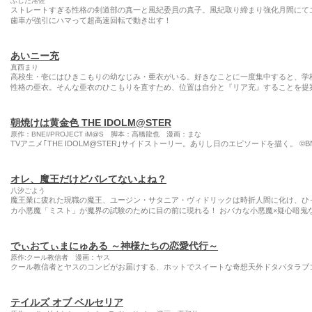
ふじた渚佐
ストレートすぎる性格の剣道部の真一と風紀委員の真子。風紀取り締まり強化月間にて
歯車が強引にハマって超高速回転で動き出す！
あいニー充
真西まり
高校生・壱にはひきこもりの幼なじみ・亜衣がいる。好きなことに一度集中すると、学
性格の亜衣。そんな亜衣のひこもりを直すため、位置は自分と『リア充』することを提
朝焼けは黄金色 THE IDOLM@STER
原作：BNEI/PROJECT iM@S 脚本：高橋龍也 漫画：まな
TVアニメ｢THE IDOLM@STER｣サイドストーリー。ありし日のエピソードを描く。 ©BNEI
オレ、魔王だけどバレてないよね？
八汐ごよう
魔王業に疲れた現職の魔王、ユージン・サタニア・ヴィドリックは時折人間に化け、ひ
カ小悪魔「ミスト」が魔界の試験のために目の前に現れる！ おバカな小悪魔×疑心暗鬼
でぃおてぃまにゅある ～神様たちの恋愛代行～
原作:クール教信者 漫画：ヤス
クール教信者とヤスのコンビがお届けする、ホットでスイートな奇想天外ドタバタラブコ
テイルズ オブ ベルセリア