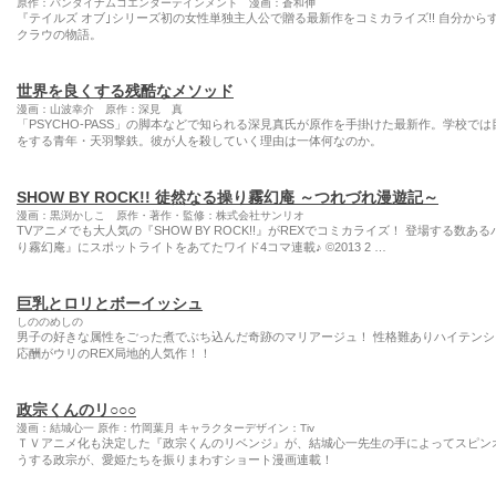
原作：バンダイナムコエンターテインメント 漫画：蒼和伸
『テイルズ オブ｣シリーズ初の女性単独主人公で贈る最新作をコミカライズ!! 自分から
クラウの物語。
世界を良くする残酷なメソッド
漫画：山波幸介 原作：深見 真
「PSYCHO-PASS」の脚本などで知られる深見真氏が原作を手掛けた最新作。学校
をする青年・天羽撃鉄。彼が人を殺していく理由は一体何なのか。
SHOW BY ROCK!! 徒然なる操り霧幻庵 ～つれづれ漫遊記～
漫画：黒渕かしこ 原作・著作・監修：株式会社サンリオ
TVアニメでも大人気の『SHOW BY ROCK!!』がREXでコミカライズ！ 登場する
り霧幻庵』にスポットライトをあてたワイド4コマ連載♪ ©2013 2 …
巨乳とロリとボーイッシュ
しののめしの
男子の好きな属性をごった煮でぶち込んだ奇跡のマリアージュ！ 性格難ありハイテン
応酬がウリのREX局地的人気作！！
政宗くんのリ○○○
漫画：結城心一 原作：竹岡葉月 キャラクターデザイン：Tiv
ＴＶアニメ化も決定した『政宗くんのリベンジ』が、結城心一先生の手によってスピンオ
うする政宗が、愛姫たちを振りまわすショート漫画連載！