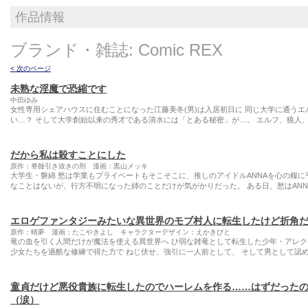
作品情報
ブランド・雑誌:
Comic REX
<
次のページ
未熟な淫魔で恐縮です
中田ゆみ
女性専用シェアハウスに住むことになった江藤美冬(男)は入居初日に 同じ大学に通う
い…？ そして大学創始以来の秀才である清水には「とある秘密」が…。 エルフ、狼人、
だから私は殺すことにした
原作：脊髄引き抜きの刑 漫画：黒山メッキ
大学生・磐綿 愁は学業もプライベートもそこそこに、推しのアイドルANNAを心の糧
なことはないが、行方不明になった姉のことだけが気がかりだった。 ある日、愁はANN
エロゲファンタジーみたいな異世界のモブ村人に転生したけど折角
原作：晴夢 漫画：たこやきよし キャラクターデザイン：えかきびと
竜の血を引く人間だけが魔法を使える異世界へ ひ弱な雑竜として転生した少年・アレク
少女たちを過酷な修練で得た力で ねじ伏せ、強引に一人前として、 そして男として認め
童貞だけど悪役貴族に転生したのでハーレムを作る……はずだった
（涙）