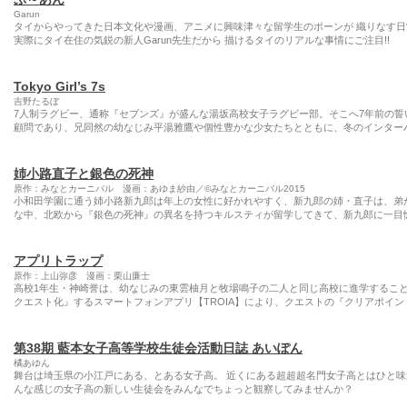
Garun
タイからやってきた日本文化や漫画、アニメに興味津々な留学生のポーンが 織りなす日
実際にタイ在住の気鋭の新人Garun先生だから 描けるタイのリアルな事情にご注目!!
Tokyo Girl’s 7s
吉野たるぼ
7人制ラグビー、通称『セブンズ』が盛んな湯坂高校女子ラグビー部。そこへ7年前の
顧問であり、兄同然の幼なじみ平湯雅鷹や個性豊かな少女たちとともに、冬のインターハ
姉小路直子と銀色の死神
原作：みなとカーニバル 漫画：あゆま紗由／©みなとカーニバル2015
小和田学園に通う姉小路新九郎は年上の女性に好かれやすく、新九郎の姉・直子は、弟
な中、北欧から『銀色の死神』の異名を持つキルスティが留学してきて、新九郎に一目
アプリトラップ
原作：上山弥彦 漫画：栗山廉士
高校1年生・神崎誉は、幼なじみの東雲柚月と牧場鳴子の二人と同じ高校に進学するこ
クエスト化』するスマートフォンアプリ【TROIA】により、クエストの『クリアポイン
第38期 藍本女子高等学校生徒会活動日誌 あいぽん
橘あゆん
舞台は埼玉県の小江戸にある、とある女子高。 近くにある超超超名門女子高とはひと
んな感じの女子高の新しい生徒会をみんなでちょっと観察してみませんか？