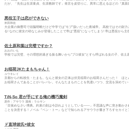
だが、「先生は生涯童貞、生涯教師です」発言を皮切りに、異常に思えるほどの『真面目
悪役王子は恋ができない
米田和佐
大企業の御曹司で頭脳明晰だけど中学では”モブ”扱いだった夜城帝。 高校ではその財力
る! なのに彼女の幼なじみが登場したことで帝は”悪役”になってしまう! 帝は悪役から主役
佐土原和葉は完璧ですか？
おおのいも
学校では完璧、その理想的過ぎる振る舞いから”プロ彼女”とすら呼ばれる女の子、佐土原
お稲荷JKたまもちゃん！
ユウキレイ
京都からの転校生・たまも。なんと彼女の正体は伏見稲荷のお稲荷さんだった！ ほと
お稲荷さんであることがバレバレ。そんなたまものことを気遣いつつ、交流を深めていく
TiN-So 君が手にする俺の機巧魔剣
原作：アサウラ 漫画：ラルサン
「目覚めなさい博典。約束の刻は今訪れようとしている――」不思議な声に突き動かさ
ことを決意する！ノベル『ベン・トー』などで知られるアサウラが書き下ろすセカイと
ド直球彼氏×彼女