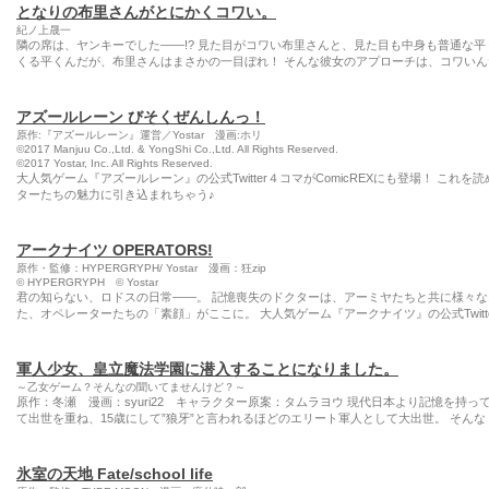
となりの布里さんがとにかくコワい。
紀ノ上晟一
隣の席は、ヤンキーでした――!? 見た目がコワい布里さんと、見た目も中身も普通な平
くる平くんだが、布里さんはまさかの一目ぼれ！ そんな彼女のアプローチは、コワいん
アズールレーン びそくぜんしんっ！
原作:『アズールレーン』運営／Yostar 漫画:ホリ
©2017 Manjuu Co.,Ltd. & YongShi Co.,Ltd. All Rights Reserved.
©2017 Yostar, Inc. All Rights Reserved.
大人気ゲーム『アズールレーン』の公式Twitter４コマがComicREXにも登場！ こ
ターたちの魅力に引き込まれちゃう♪
アークナイツ OPERATORS!
原作・監修：HYPERGRYPH/ Yostar 漫画：狂zip
© HYPERGRYPH © Yostar
君の知らない、ロドスの日常――。 記憶喪失のドクターは、アーミヤたちと共に様々な
た、オペレーターたちの「素顔」がここに。 大人気ゲーム『アークナイツ』の公式Twitte
軍人少女、皇立魔法学園に潜入することになりました。
～乙女ゲーム？そんなの聞いてませんけど？～
原作：冬瀬 漫画：syuri22 キャラクター原案：タムラヨウ 現代日本より記憶を持
て出世を重ね、15歳にして”狼牙”と言われるほどのエリート軍人として大出世。 そんな
氷室の天地 Fate/school life