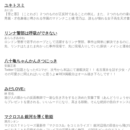
ユキトスミ
おにお
【雪と墨】［ことわざ］２つのものが正反対であることの例え。また、２つのものの違
秀麗・才色兼備と噂される学園のマドンナこと橘 雪乃は、誰もが憧れる女子高生天才書
リンナ警部は呼吸ができない
あららぎあゆね
ロンドン警察で若手のホープとして活躍するリンナ警部。事件は簡単に解決できるのに
先、リンナはたまたま向かった事件現場で、先に現場入りしていた探偵・メイシと運命
八十亀ちゃんかんさつにっき
安藤正基
Twitterで話題となった4コマが、次号から本誌にて連載決定！！ 名古屋弁を話す少女
その可愛さに悶えればいいと思うよ★REX掲載分はオール描き下ろしです！！
みだLOVE♪
林 哲也
遊び人の親からの反面教師で一途な生き方をすると決めた安藤了誓（あんどうりょうせ
らプレゼントを渡される。いいムードになり、高まる鼓動。そんな絶好の告白チャンスに
マクロスΔ 銀河を導く歌姫
満月シオン
マクロスＴＶシリーズ最新作『マクロスΔ』をコミカライズ！ 銀河辺境の田舎から飛び
ーになることを目指す少女・フレイアの活躍を描く物語。 ©2015 ビックウエスト／ …