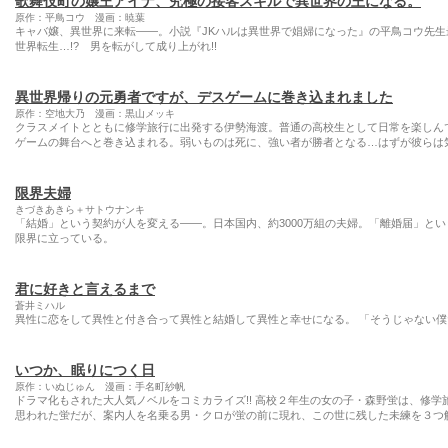
歌舞伎町の嬢王アイナ、究極の接客スキルで異世界の王になる。
原作：平鳥コウ 漫画：暁葉
キャバ嬢、異世界に来転――。小説『JKハルは異世界で娼婦になった』の平鳥コウ先生最
世界転生…!? 男を転がして成り上がれ!!
異世界帰りの元勇者ですが、デスゲームに巻き込まれました
原作：空地大乃 漫画：黒山メッキ
クラスメイトとともに修学旅行に出発する伊勢海渡。普通の高校生として日常を楽しん
ゲームの舞台へと巻き込まれる。弱いものは死に、強い者が勝者となる…はずが彼らは
限界夫婦
きづきあきら＋サトウナンキ
「結婚」という契約が人を変える――。日本国内、約3000万組の夫婦。「離婚届」と
限界に立っている。
君に好きと言えるまで
蒼井ミハル
異性に恋をして異性と付き合って異性と結婚して異性と幸せになる。 「そうじゃない
いつか、眠りにつく日
原作：いぬじゅん 漫画：手名町紗帆
ドラマ化もされた大人気ノベルをコミカライズ!! 高校２年生の女の子・森野蛍は、修
思われた蛍だが、案内人を名乗る男・クロが蛍の前に現れ、この世に残した未練を３つ