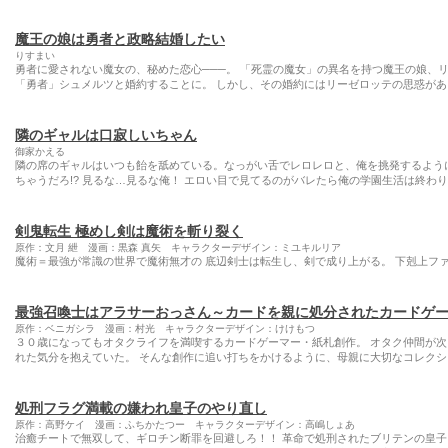
魔王の娘は勇者と政略結婚したい
りすまい
勇者に愛されない魔女の、秘めた恋心───。 「死霊の魔女」の異名を持つ魔王の娘、
「勇者」シュメルツと婚約することに。 しかし、その婚約にはリーゼロッテの思惑があ
隣のギャルは口寂しいちゃん
御家かえる
隣の席のギャルはいつも飴を舐めている。なっがい舌でレロレロと、俺を挑発するよう
ちゃうだろ!? 見るな…見るな俺！ エロい目で見てるのがバレたら俺の学園生活は終わりだ
剣鬼転生 極めし剣は魔術を斬り裂く
原作：文月 紲 漫画：黒森 真矢 キャラクターデザイン：ミユキルリア
魔術＝最強が常識の世界で魔術無才の 底辺剣士は転生し、剣で成り上がる。 下剋上ファ
最強召喚士はアラサーおっさん～カードを親に処分されたカードゲ
原作：ベニガシラ 漫画：村光 キャラクターデザイン：けけもつ
３０歳になってもオタクライフを満喫するカードゲーマー・紙札創作。 オタク仲間が
れた気分を抱えていた。 そんな創作に追い打ちをかけるように、母親に大切なコレクシ
処刑フラグ満載の嫌われ皇子のやり直し
原作：高野ケイ 漫画：ふちかたつー キャラクターデザイン：高嶋しょあ
治癒チートで無双して、ギロチン断罪を回避しろ！！ 革命で処刑されたブリテンの皇子