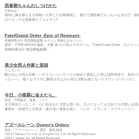
思春期ちゃんのしつけかた
中田ゆみ
期待に胸を膨らませ高校へ入学した白鳥耕助と、無口で無防備でちっちゃな女の子・飯
ぴりエッチな思春期ラブコメディ!!
Fate/Grand Order -Epic of Remnant-
亜種特異点Ⅳ 禁忌降臨庭園 セイレム 異端なるセイレム
原作：TYPE-MOON 漫画：大森 葵 大人気スマホゲーム「Fate/Grand Order」のメインシナリオ第1.
亜種特異点Ⅳ 禁忌降臨庭園 …
美少女同人作家と若頭
ベニガシラ
駆け出しの同人作家・バナナウンコパクパクが初めて参加した同人誌即売会で、初めて
った――。 様々なヤクザに翻弄されながら同人活動を続けるバナナウンコパクパクに、
今日、小柴葵に会えたら。
原作：竹岡葉月 漫画：フライ
女子高生だったころ、心に刻まれた大切な思い出。大人になっても少女たちの想いは消
養殖女・佐穂子と天然女・葵の淡い青春を描く、パンチ・ドランク・ラブストーリー
アズールレーン Queen’s Orders
原作:『アズールレーン』運営 漫画:槌居
©2017 Manjuu Co.,Ltd. & YongShi Co.,Ltd. All Rights Reserved.
©2017 Yostar, Inc. All Rights Reserved.