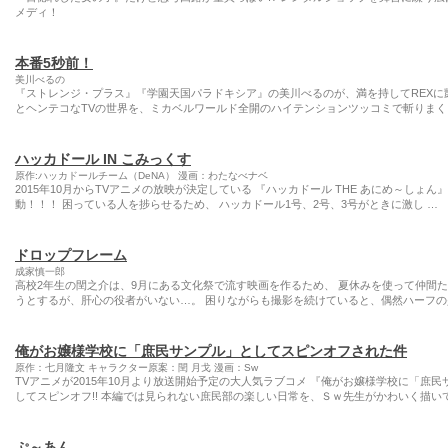
メディ！
本番5秒前！
美川べるの
『ストレンジ・プラス』『学園天国パラドキシア』の美川べるのが、満を持してREXに凱
とヘンテコなTVの世界を、ミカベルワールド全開のハイテンションツッコミで斬りまく
ハッカドール IN こみっくす
原作:ハッカドールチーム（DeNA） 漫画：わたなべナベ
2015年10月からTVアニメの放映が決定している 『ハッカドール THE あにめ～しょ
動！！！ 困っている人を捗らせるため、 ハッカドール1号、2号、3号がときに激し …
ドロップフレーム
成家慎一郎
高校2年生の閏之介は、9月にある文化祭で流す映画を作るため、 夏休みを使って仲間
うとするが、肝心の役者がいない…。 困りながらも撮影を続けていると、偶然ハーフの
俺がお嬢様学校に「庶民サンプル」としてスピンオフされた件
原作：七月隆文 キャラクター原案：閏 月戈 漫画：Sw
TVアニメが2015年10月より放送開始予定の大人気ラブコメ 『俺がお嬢様学校に「
してスピンオフ!! 本編では見られない庶民部の楽しい日常を、Ｓｗ先生がかわいく描いて
ぷ～あん