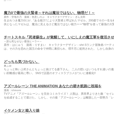
魔力0で最強の大賢者～それは魔法ではない、物理だ！～
原作：空地大乃 漫画：色意しのぶ キャラクターデザイン：ぎん太郎
生まれつき魔力0だが、“ある能力”により大賢者と呼ばれたマゼル。200歳でその一生を
供となったマゼルは、魔法に見えるけど魔法ではない能力ーー"物理"を使って最強の大賢
チートスキル『死者蘇生』が覚醒して、いにしえの魔王軍を復活さ
～誰も死なせない最強ヒーラー～
原作：はにゅう 漫画：りすまい キャラクターデザイン：shri Sランク冒険者パー
は、その力を恐れた国王の命令で仲間に裏切られ、理不尽に処刑された。 しかし自身の
どっちも気づかない。
東ふゆ
ちょっと怖い上村さんとちょっと抜けてる森下さん。 二人の想いはいつもすれ違いの連
い距離感が最高に尊い。 SNSで話題のオフィスラブコメがついに連載化!!
アズールレーン THE ANIMATION あなたの碧き航路に祝福を
漫画：ichinomi
TVアニメ『アズールレーン』を完全コミカライズ！ 人類は、異世界よりきた敵「セイ
を結成することで退けた。 しかし、その後「アズールレーン」は離脱した一部勢力「レ
イケメン女と箱入り娘