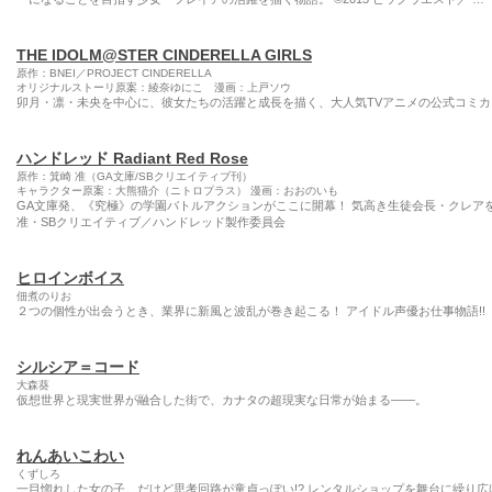
THE IDOLM@STER CINDERELLA GIRLS
原作：BNEI／PROJECT CINDERELLA
オリジナルストーリ原案：綾奈ゆにこ 漫画：上戸ソウ
卯月・凛・未央を中心に、彼女たちの活躍と成長を描く、大人気TVアニメの公式コミカライズ!! ©
ハンドレッド Radiant Red Rose
原作：箕崎 准（GA文庫/SBクリエイティブ刊）
キャラクター原案：大熊猫介（ニトロプラス） 漫画：おおのいも
GA文庫発、《究極》の学園バトルアクションがここに開幕！ 気高き生徒会長・クレアを主
准・SBクリエイティブ／ハンドレッド製作委員会
ヒロインボイス
佃煮のりお
２つの個性が出会うとき、業界に新風と波乱が巻き起こる！ アイドル声優お仕事物語!!
シルシア＝コード
大森葵
仮想世界と現実世界が融合した街で、カナタの超現実な日常が始まる――。
れんあいこわい
くずしろ
一目惚れした女の子。だけど思考回路が童貞っぽい!? レンタルショップを舞台に繰り広