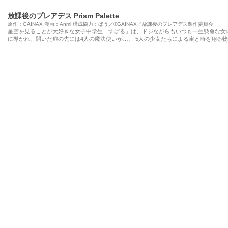
放課後のプレアデス Prism Palette
原作：GAINAX 漫画：Anmi 構成協力：ばう／©GAINAX／放課後のプレアデス製作委員会
星空を見ることが大好きな女子中学生「すばる」は、ドジながらもいつも一生懸命な女
に導かれ、開いた扉の先には4人の魔法使いが…。 5人の少女たちによる宙と時を翔る物語