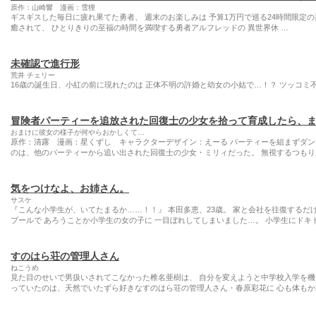
原作：山崎響 漫画：雪狸
ギスギスした毎日に疲れ果てた勇者、 週末のお楽しみは 予算1万円で巡る24時間限定
癒されて、 ひとりきりの至福の時間を満喫する勇者アルフレッドの 異世界休 …
未確認で進行形
荒井 チェリー
16歳の誕生日、小紅の前に現れたのは 正体不明の許婚と幼女の小姑で…！？ ツッコミ
冒険者パーティーを追放された回復士の少女を拾って育成したら、ま
おまけに彼女の様子が何やらおかしくて…
原作：清露 漫画：星くずし キャラクターデザイン：えーる パーティーを組まずダ
のは、他のパーティーから追い出された回復士の少女・ミリィだった。 無視するつもり
気をつけなよ、お姉さん。
サスケ
『こんな小学生が、いてたまるか……！！』 本田多恵、23歳。 家と会社を往復するだ
プールで あろうことか小学生の女の子に 一目ぼれしてしまいました…。 小学生にドキド
すのはら荘の管理人さん
ねこうめ
見た目のせいで男扱いされてこなかった椎名亜樹は、 自分を変えようと中学校入学を機
っていたのは、天然でいたずら好きなすのはら荘の管理人さん・春原彩花に 心も体もか