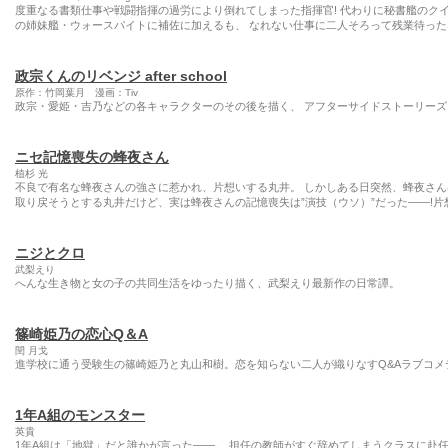
度重なる書類仕事や戦闘指揮の過労により倒れてしまった指揮官! 代わりに秘書艦のク
の姉妹艦・ウォースパイトに補佐に加えるも、 なれない仕事に二人そろって残業待ったなし
政宗くんのリベンジ after school
原作：竹岡葉月 漫画：Tiv
政宗・愛姫・吉乃などの各キャラクターのその後を描く、 アフターサイドストーリーズ
ニセ記憶喪失の蜂夜さん
植杉 光
不良で有名な蜂夜さんの強さに惹かれ、片想いする丸井。 しかしある日突然、蜂夜さ
取り戻そうとする丸井だけど、実は蜂夜さんの記憶喪失は”演技（ウソ）”だった――!片
ニジとクロ
武梨えり
へんな生き物と女の子の共同生活をゆったり描く、武梨えり最新作の日常譚。
篠崎姫乃の恋心Q＆A
閏 月戈
進学校に通う受験生の篠崎姫乃と丸山和樹。恋を知らない二人が織りなすQ&Aラブコメデ
1年A組のモンスター
英貴
1年A組は「地獄」だと誰かが言った――。 担任の教師がすぐ辞めてしまうクラスに赴