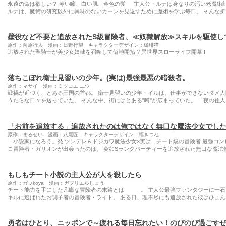
永遠の命は欲しい？ 赤い瞳、白い肌、金色の髪──主人公・ルナは身なりの汚い老魔術
ルナは、魔術の研究以外に興味のないカーンを見返すために魔術を学ぶ毎日。 そんな折
壁役など不要と追放されたS級冒険者、≪奴隷解放≫スキルを駆使し
原作：向原行人 漫画：日野行望 キャラクターデザイン：珈琲猫
追放された聖騎士が美少女奴隷を召喚して僻地開拓!? 異世界スローライフ開幕!!
落ちこぼれ衛士見習いの少年。(実は)最強最悪の暗殺者。
原作：マサイ 漫画：ミツコエ ユウ
戦禍が近づく、とある王国の首都。 衛士見習いの少年・イルは、仕事ができないダメ
うたらな日々を送っていた。 そんな中、街にはとある"噂"が広まっていた。 「夜の住人
「お前を追放する」追放されたのは俺ではなく無口な魔法少女でし
原作：まるせい 漫画：八尾匠 キャラクターデザイン：福きつね
「小説家になろう」発 ツンデレ＆ドジカワ魔法少女×実は…チート級の冒険者 最強コン
ロ冒険者・ガリオンが出会ったのは、 突如Sランクパーティーを追放された無口な魔法使
もしもチート小説の主人公が人を殺したら
原作：ガッkoya 漫画：ガブリエルしょう
チート能力を手にした凡庸な冒険者の末路とは———。 主人公最強ファンタジーに一石を
キルに選ばれたお調子者の冒険者・ライト。 ある日、理不尽にも追放された彼はひょん
勇者はひとり、ニッポンで～疲れる毎日忘れたい！のびのび過ごす