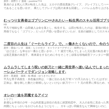
原作：高野ケイ 漫画：pastime774
童貞のまま死んだ男が転生した先は、エロゲの悪役貴族グレイブ。 グレイブとしてハ
であることを思い出す。 果たしてグレイブは死の未来を回避し、ハーレムを作り上げる
むっつり女勇者はゴブリンに××されたい～転生男のスキル活用ゴブ
H9
平凡で地味な男・山田健人は命を落とし、転生する。 山田が転生したのは、最強の戦
用係でもなく「ゴブリン」だった!! 戸惑いを隠せずにいたが、生前の鍵師としてのスキ
二度目の人生は「ぐーたらライフ」で。～働きたくないので、今の
原作：開会パンダ 漫画：らぐのすけ キャラクターデザイン：桧野ひなこ
「ほどほど」な幸せが一番かと思いきや…！？ 過労で死んでしまった元社畜の転生者リ
は貧乏貴族の末息子。 将来楽をするために今をそこそこ頑張る領地経営ファンタジー開
ムラムラしてしまう呪いの妖刀と一緒に異世界へ迷い込んでしまった
ーレムパーティでダンジョン攻略します-
原作：黒瀬葵 漫画：椋 構成：ゆうきそにすけ
平凡な男子高校生・糸色倫太郎は、一族に伝わる名刀”村々”の手入れをしていたはずが、
正体は、敵を倒した数だけ射精しないといけない妖刀で──！？ 元の世界に帰るため、そ
オレの一途を邪魔するアイツ
トリブリ
多感なお年頃の少年・小山内若葉は担任の先生に絶賛初恋中。 大人の女性に見合った男
内開にちょっかいをかけられるようになり…。 ガキっぽい同級生なんて興味ないのに、