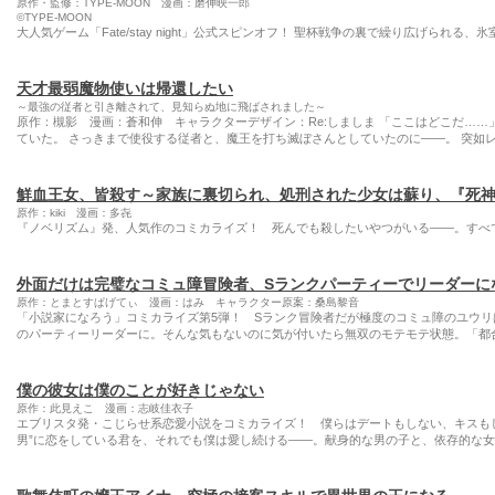
原作・監修：TYPE-MOON 漫画：磨伸映一郎
©TYPE-MOON
大人気ゲーム「Fate/stay night」公式スピンオフ！ 聖杯戦争の裏で繰り広げられる
天才最弱魔物使いは帰還したい
～最強の従者と引き離されて、見知らぬ地に飛ばされました～
原作：槻影 漫画：蒼和伸 キャラクターデザイン：Re:しましま 「ここはどこだ……
ていた。 さっきまで使役する従者と、魔王を打ち滅ぼさんとしていたのに――。 突如レ
鮮血王女、皆殺す～家族に裏切られ、処刑された少女は蘇り、『死
原作：kiki 漫画：多㐂
『ノベリズム』発、人気作のコミカライズ！ 死んでも殺したいやつがいる――。すべ
外面だけは完璧なコミュ障冒険者、Sランクパーティーでリーダーに
原作：とまとすぱげてぃ 漫画：はみ キャラクター原案：桑島黎音
「小説家になろう」コミカライズ第5弾！ Sランク冒険者だが極度のコミュ障のユウ
のパーティーリーダーに。そんな気もないのに気が付いたら無双のモテモテ状態。「都
僕の彼女は僕のことが好きじゃない
原作：此見えこ 漫画：志岐佳衣子
エブリスタ発・こじらせ系恋愛小説をコミカライズ！ 僕らはデートもしない、キスも
男”に恋をしている君を、それでも僕は愛し続ける――。献身的な男の子と、依存的な女