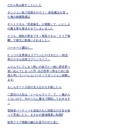
だから私は殺すことにした
ダンジョン島で宿屋をやろう！ 創造魔法を貰っ
た俺の細腕繁盛記
チートスキル『死者蘇生』が覚醒して、いにしえ
の魔王軍を復活させてしまいました
どうも、物欲の聖女です～無双スキル「クリア報
酬」で盛大に勘違いされました～
バーナード嬢曰く。
むっつり女勇者はゴブリンに××されたい～転生
男のスキル活用ゴブリンライフ～
ムラムラしてしまう呪いの妖刀と一緒に異世界へ
迷い込んでしまった件 -元の世界へ帰るために奴
隷を率いてハーレムパーティでダンジョン攻略し
ます-
もしもチート小説の主人公が人を殺したら
二度目の人生は「ぐーたらライフ」で。～働きた
くないので、今のうちに魔法で開拓しておきます
～
冒険者パーティーを追放された回復士の少女を拾
って育成したら、まさかの最強職業に転職⁉
処刑フラグ満載の嫌われ皇子のやり直し