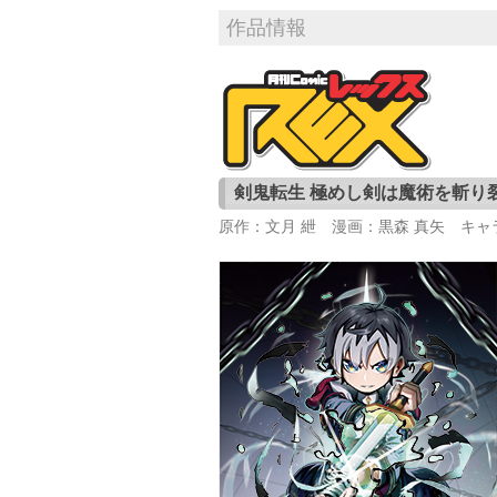
作品情報
剣鬼転生 極めし剣は魔術を斬り
原作：文月 紲 漫画：黒森 真矢 キ