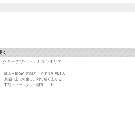
裂く
ャラクターデザイン：ミユキルリア
魔術＝最強が常識の世界で魔術無才の
底辺剣士は転生し、剣で成り上がる。
下剋上ファンタジー開幕――!!