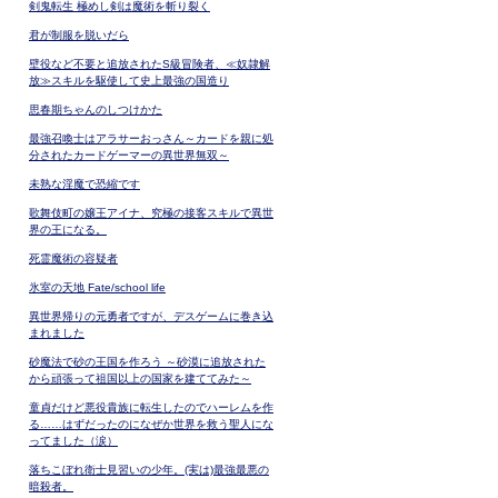
剣鬼転生 極めし剣は魔術を斬り裂く
君が制服を脱いだら
壁役など不要と追放されたS級冒険者、≪奴隷解
放≫スキルを駆使して史上最強の国造り
思春期ちゃんのしつけかた
最強召喚士はアラサーおっさん～カードを親に処
分されたカードゲーマーの異世界無双～
未熟な淫魔で恐縮です
歌舞伎町の嬢王アイナ、究極の接客スキルで異世
界の王になる。
死霊魔術の容疑者
氷室の天地 Fate/school life
異世界帰りの元勇者ですが、デスゲームに巻き込
まれました
砂魔法で砂の王国を作ろう ～砂漠に追放された
から頑張って祖国以上の国家を建ててみた～
童貞だけど悪役貴族に転生したのでハーレムを作
る……はずだったのになぜか世界を救う聖人にな
ってました（涙）
落ちこぼれ衛士見習いの少年。(実は)最強最悪の
暗殺者。