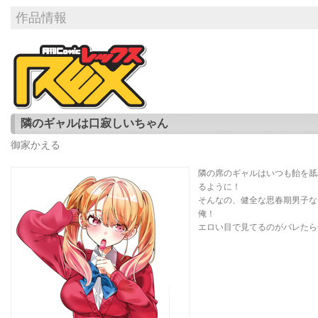
作品情報
隣のギャルは口寂しいちゃん
御家かえる
隣の席のギャルはいつも飴を舐
るように！
そんなの、健全な思春期男子な
俺！
エロい目で見てるのがバレたら