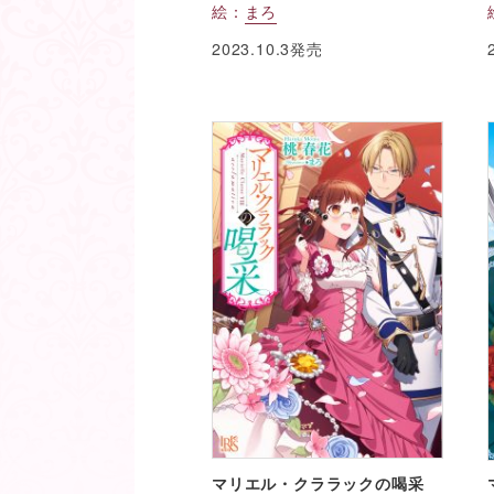
絵：
まろ
2023.10.3発売
マリエル・クララックの喝采