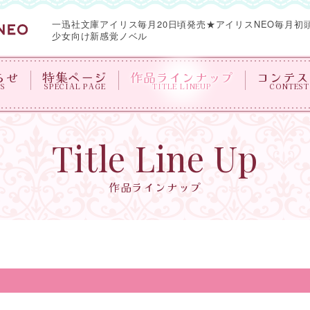
一迅社文庫アイリス毎月20日頃発売★
アイリスNEO毎月初
少女向け新感覚ノベル
らせ
特集ページ
作品ラインナップ
コンテス
S
SPECIAL PAGE
TITLE LINEUP
CONTEST
Title Line Up
作品ラインナップ