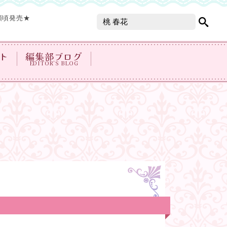
頭頃発売★
ト
編集部ブログ
EDITOR'S BLOG