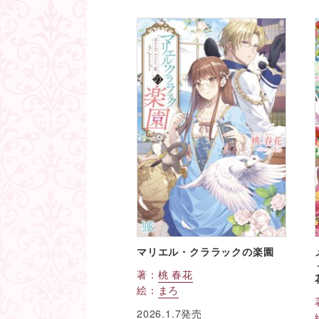
マリエル・クララックの楽園
著：
桃 春花
絵：
まろ
2026.1.7発売