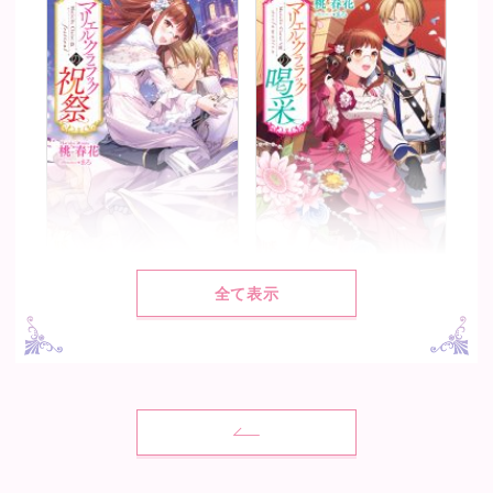
マリエル・クララックの祝祭
マリエル・クララックの喝采
全て表示
著：
桃 春花
著：
桃 春花
絵：
まろ
絵：
まろ
2022.1.7発売
2021.4.2発売