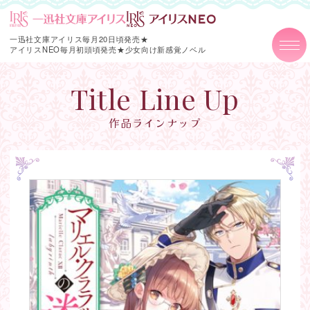
一迅社文庫アイリス毎月20日頃発売★
アイリスNEO毎月初頭頃発売★
少女向け新感覚ノベル
Title Line Up
作品ラインナップ