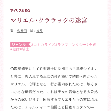
マリエル・クララックの迷宮
著：
桃 春花
絵：
まろ
ジャンル
#コミカライズ
#ラブファンタジー
#令嬢
#結婚
#騎士
伯爵家嫡男にして近衛騎士団副団長の旦那様シメオン
と共に、輿入れする王女の付き添いで隣国へ向かった
マリエル。心弾ませる一行が案内されたのは、埃くさ
い小さな離宮だった。これは王女の義母となる大公妃
からの嫁いびり？ 困惑するマリエルたちの前に現れ
たのは、チャルディーニ伯爵こと怪盗リュタンで―