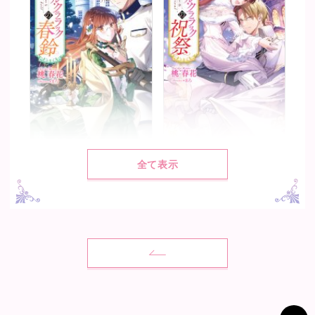
マリエル・クララックの春鈴
マリエル・クララックの祝祭
全て表示
著：
桃 春花
著：
桃 春花
絵：
まろ
絵：
まろ
2022.12.2発売
2022.1.7発売