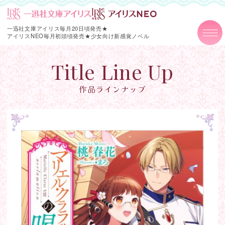
一迅社文庫アイリス毎月20日頃発売★
アイリスNEO毎月初頭頃発売★
少女向け新感覚ノベル
Title Line Up
作品ラインナップ