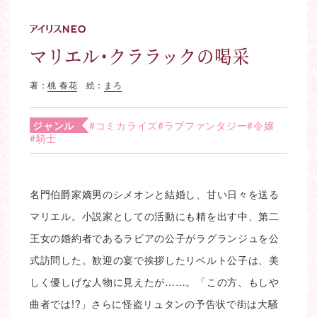
マリエル・クララックの喝采
著：
桃 春花
絵：
まろ
ジャンル
#コミカライズ
#ラブファンタジー
#令嬢
#騎士
名門伯爵家嫡男のシメオンと結婚し、甘い日々を送る
マリエル。小説家としての活動にも精を出す中、第二
王女の婚約者であるラビアの公子がラグランジュを公
式訪問した。歓迎の宴で挨拶したリベルト公子は、美
しく優しげな人物に見えたが……。「この方、もしや
曲者では!?」さらに怪盗リュタンの予告状で街は大騒