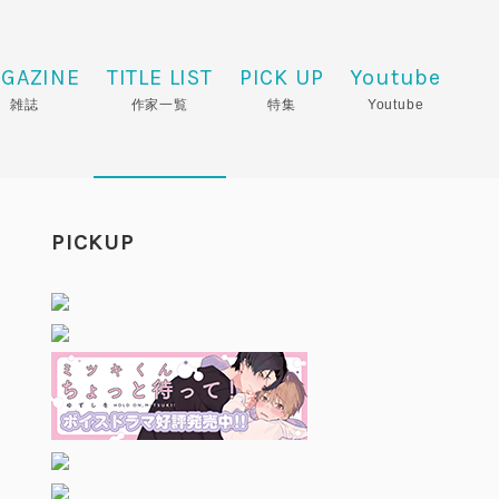
GAZINE
TITLE LIST
PICK UP
Youtube
雑誌
作家一覧
特集
Youtube
PICKUP