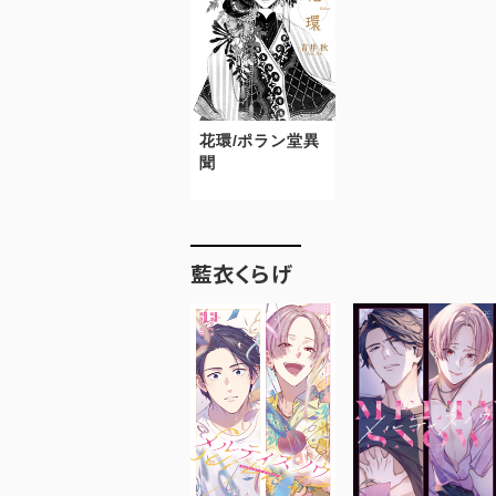
花環/ポラン堂異
聞
藍衣くらげ