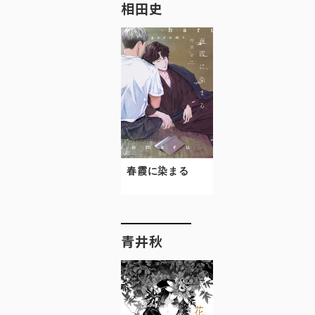
相田史
春霞に染まる
青井秋