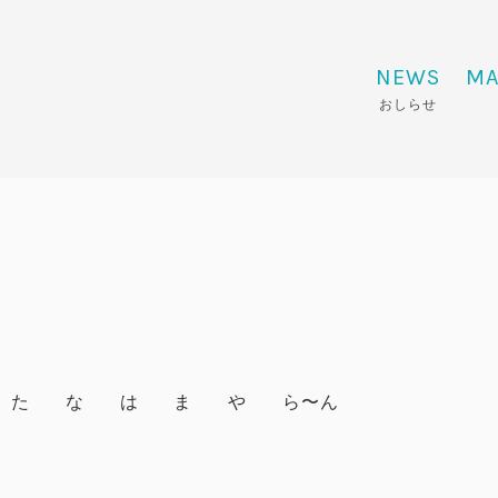
NEWS
MA
おしらせ
た
な
は
ま
や
ら〜ん