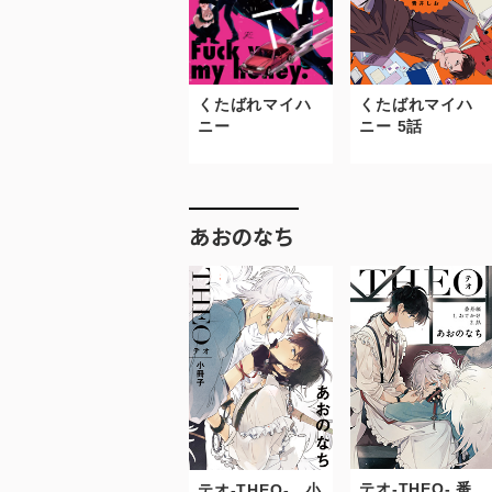
くたばれマイハ
くたばれマイハ
ニー
ニー 5話
あおのなち
テオ-THEO- 番
テオ-THEO- 小