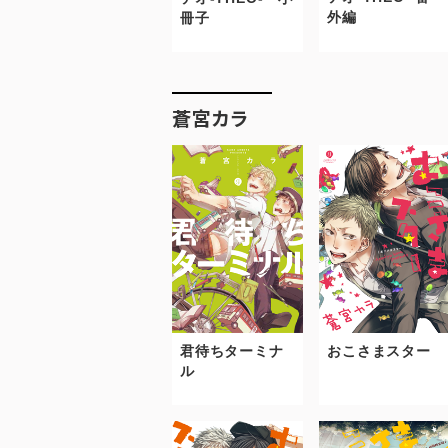
外編
冊子
蒼宮カラ
君待ちターミナ
おこさまスター
ル