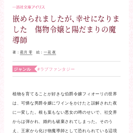
嵌められましたが、幸せになりま
した 傷物令嬢と陽だまりの魔
導師
著：
霜月 零
絵：
一花 夜
ジャンル
#ラブファンタジー
植物を育てることが好きな伯爵令嬢フィオーリの世界
は、可憐な男爵令嬢にワインをかけたと誤解された夜
に一変した。根も葉もない悪女の噂のせいで、社交界
からは弾かれ、婚約も破棄されてしまった。そのう
え、王家から化け物魔導師として恐れられている辺境