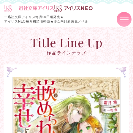
一迅社文庫アイリス毎月20日頃発売★
アイリスNEO毎月初頭頃発売★
少女向け新感覚ノベル
Title Line Up
作品ラインナップ