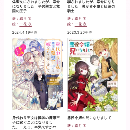
偽聖女にされましたが、幸せ
騙されましたが、幸せになり
になりました 平民聖女と救
ました 愚か者令嬢と紅蓮の
国の王子
騎士
著：
霜月 零
著：
霜月 零
絵：
一花 夜
絵：
一花 夜
2024.4.19発売
2023.3.20発売
身代わり王女は隣国の魔導王
悪役令嬢の兄になりまして
子に嫁ぐことになりまし
著：
霜月 零
た。 えっ、本気ですか!?