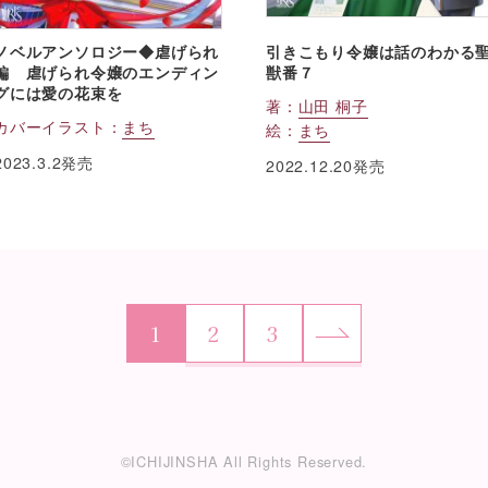
ノベルアンソロジー◆虐げられ
引きこもり令嬢は話のわかる
編 虐げられ令嬢のエンディン
獣番７
グには愛の花束を
著：
山田 桐子
カバーイラスト：
まち
絵：
まち
2023.3.2発売
2022.12.20発売
1
2
3
©ICHIJINSHA All Rights Reserved.