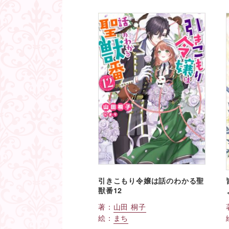
引きこもり令嬢は話のわかる聖
獣番12
著：
山田 桐子
絵：
まち