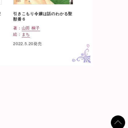
聖
引きこもり令嬢は話のわかる聖
獣番６
著：
山田 桐子
絵：
まち
2022.5.20発売