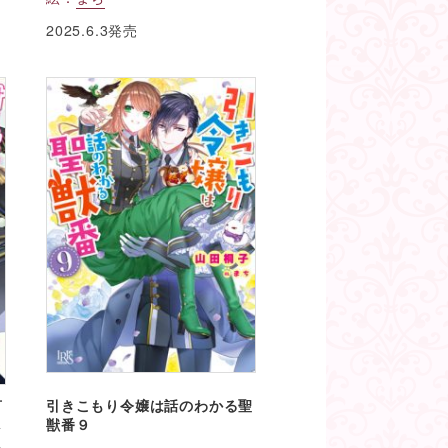
2025.6.3発売
言
引きこもり令嬢は話のわかる聖
し
獣番９
し