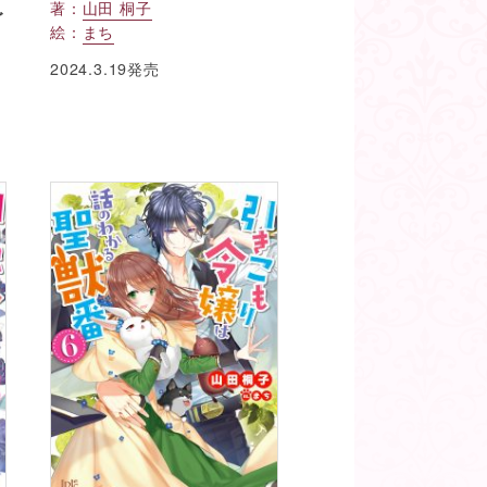
著：
山田 桐子
ご
絵：
まち
2024.3.19発売