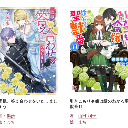
皆様、答え合わせをいたしまし
引きこもり令嬢は話のわかる
ょう
獣番11
著：
楽歩
著：
山田 桐子
絵：
まち
絵：
まち