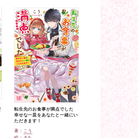
聖
転生先のお食事が満点でした
幸せな一皿をあなたと一緒にい
ただきます！
著：
こう
絵：
まち