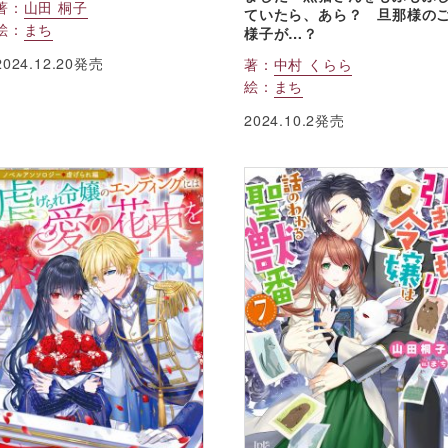
著：
山田 桐子
ていたら、あら？ 旦那様の
絵：
まち
様子が…？
2024.12.20発売
著：
中村 くらら
絵：
まち
2024.10.2発売