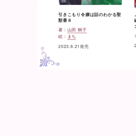
引きこもり令嬢は話のわかる聖
獣番８
著：
山田 桐子
絵：
まち
2023.8.21発売
ペ
ー
ジ
移
動