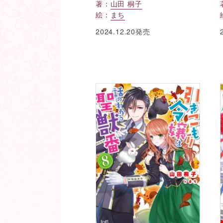
著：
山田 桐子
絵：
まち
2024.12.20発売