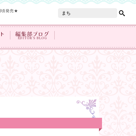
頭頃発売★
ト
編集部ブログ
EDITOR'S BLOG