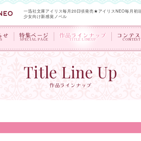
一迅社文庫アイリス毎月20日頃発売★
アイリスNEO毎月初
少女向け新感覚ノベル
らせ
特集ページ
作品ラインナップ
コンテス
S
SPECIAL PAGE
TITLE LINEUP
CONTEST
Title Line Up
作品ラインナップ