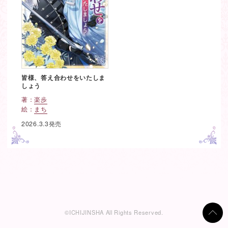
皆様、答え合わせをいたしま
しょう
著：
楽歩
絵：
まち
2026.3.3発売
ペ
ー
ジ
移
動
©ICHIJINSHA All Rights Reserved.