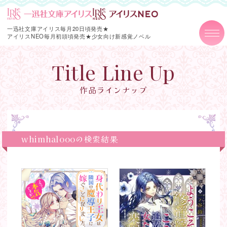
一迅社文庫アイリス毎月20日頃発売★
アイリスNEO毎月初頭頃発売★
少女向け新感覚ノベル
Title Line Up
作品ラインナップ
whimhaloooの検索結果