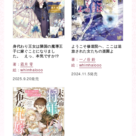
身代わり王女は隣国の魔導王
ようこそ修道院へ、ここは追
子に嫁ぐことになりまし
放された女たちの楽園よ
た。 えっ、本気ですか!?
著：
一ノ谷 鈴
著：
霜月 零
絵：
whimhalooo
絵：
whimhalooo
2024.11.5発売
2025.9.20発売