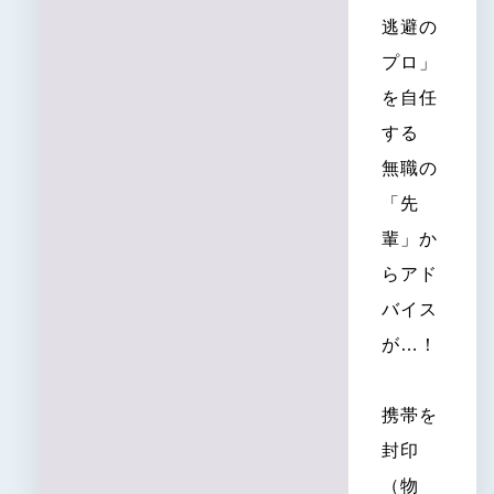
逃避の
プロ」
を自任
する
無職の
「先
輩」か
らアド
バイス
が…！
携帯を
封印
（物