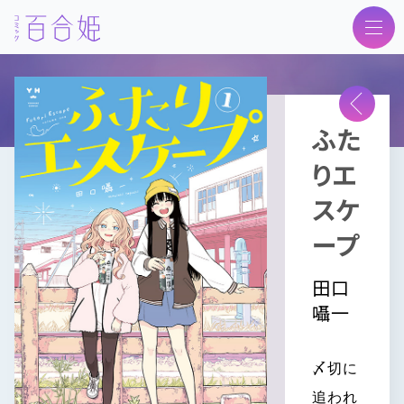
トップ
ふた
ニュース
りエ
最新号
スケ
次号予告
ープ
作品紹介
田口
投稿
囁一
アンケート
〆切に
バックナンバー
追われ