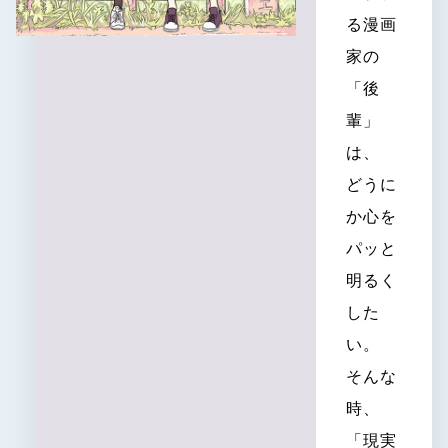
特設
る漫画
家の
「後
輩」
は、
どうに
か心を
パッと
明るく
した
い。
そんな
時、
「現実