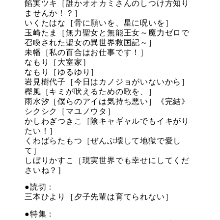
餡実ツキ［誰かオオカミさんのしつけ方知り
ませんか！？］
いくたはな［骨に願いを、星に呪いを］
玉崎たま［無力聖女と無能王女～魔力ゼロで
召喚された聖女の異世界救国記～］
未幡［私の百合はお仕事です！］
なもり［大室家］
なもり［ゆるゆり］
岩見樹代子［今日はカノジョがいないから］
樫風［キミが吠えるための歌を、］
雨水汐［僕らのアイは気持ち悪い］《完結》
シクシク［マユノウタ］
かしわぎつきこ［陰キャギャルでもイキがり
たい！］
くわばらたもつ［ぜんぶ壊して地獄で愛し
て］
しぼりかすこ［現実世界でも幸せにしてくだ
さいね？］
●読切：
三本ひより［夕子先輩は育てられない］
●特集：