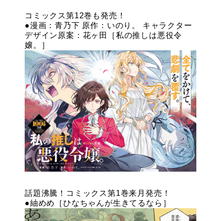
コミックス第12巻も発売！
●漫画：青乃下 原作：いのり。 キャラクター
デザイン原案：花ヶ田［私の推しは悪役令
嬢。］
話題沸騰！コミックス第1巻来月発売！
●紬めめ［ひなちゃんが生きてるなら］