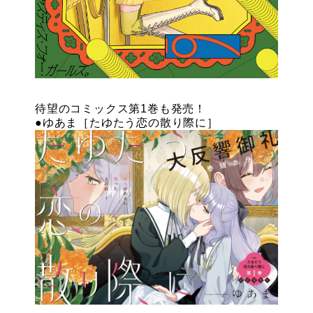
待望のコミックス第1巻も発売！
●ゆあま［たゆたう恋の散り際に］