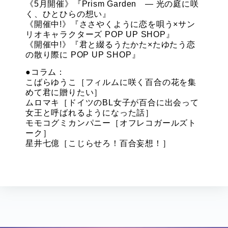
《5月開催》『Prism Garden ― 光の庭に咲
く、ひとひらの想い』
《開催中!》『ささやくように恋を唄う×サン
リオキャラクターズ POP UP SHOP』
《開催中!》『君と綴るうたかた×たゆたう恋
の散り際に POP UP SHOP』
●コラム：
こばらゆうこ［フィルムに咲く百合の花を集
めて君に贈りたい］
ムロマキ［ドイツのBL女子が百合に出会って
女王と呼ばれるようになった話］
モモコグミカンパニー［オフレコガールズト
ーク］
星井七億［こじらせろ！百合妄想！］