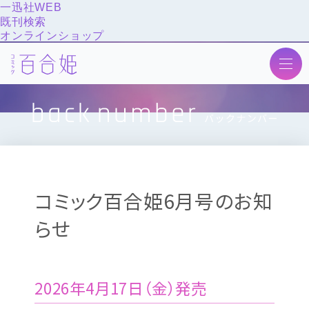
一迅社WEB
既刊検索
オンラインショップ
トップ
ニュース
最新号
次号予告
コミック百合姫6月号のお知
作品紹介
らせ
投稿
アンケート
バックナンバー
2026年4月17日（金）発売