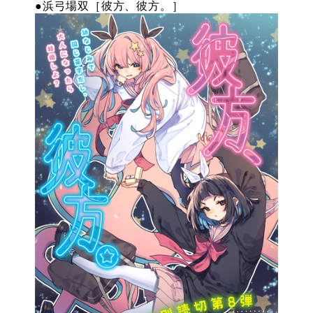
●浜弓場双［彼方、彼方。］