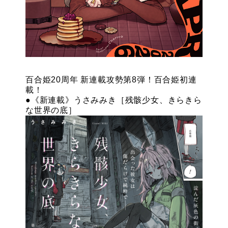
百合姫20周年 新連載攻勢第8弾！百合姫初連
載！
●《新連載》うさみみき［残骸少女、きらきら
な世界の底］