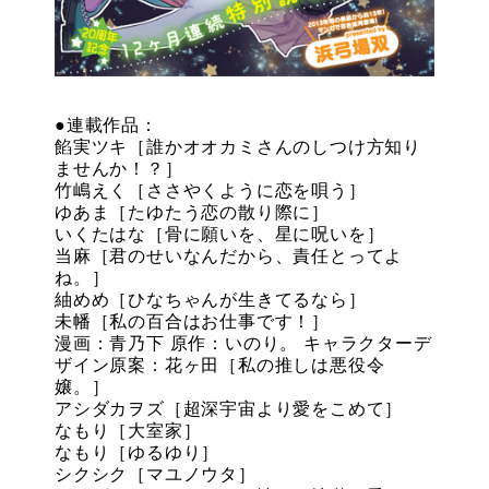
●連載作品：
餡実ツキ［誰かオオカミさんのしつけ方知り
ませんか！？］
竹嶋えく［ささやくように恋を唄う］
ゆあま［たゆたう恋の散り際に］
いくたはな［骨に願いを、星に呪いを］
当麻［君のせいなんだから、責任とってよ
ね。］
紬めめ［ひなちゃんが生きてるなら］
未幡［私の百合はお仕事です！］
漫画：青乃下 原作：いのり。 キャラクターデ
ザイン原案：花ヶ田［私の推しは悪役令
嬢。］
アシダカヲズ［超深宇宙より愛をこめて］
なもり［大室家］
なもり［ゆるゆり］
シクシク［マユノウタ］