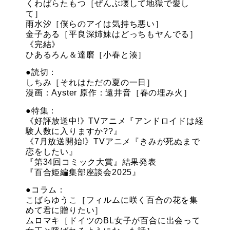
くわばらたもつ［ぜんぶ壊して地獄で愛し
て］
雨水汐［僕らのアイは気持ち悪い］
金子ある［平良深姉妹はどっちもヤんでる］
《完結》
ひあるろん＆達磨［小春と湊］
●読切：
しちみ［それはただの夏の一日］
漫画：Ayster 原作：遠井音［春の埋み火］
●特集：
《好評放送中!》TVアニメ『アンドロイドは経
験人数に入りますか??』
《7月放送開始!》TVアニメ『きみが死ぬまで
恋をしたい』
『第34回コミック大賞』結果発表
『百合姫編集部座談会2025』
●コラム：
こばらゆうこ［フィルムに咲く百合の花を集
めて君に贈りたい］
ムロマキ［ドイツのBL女子が百合に出会って