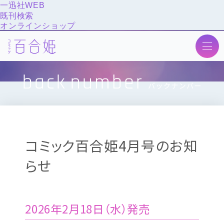
一迅社WEB
既刊検索
オンラインショップ
トップ
ニュース
最新号
次号予告
コミック百合姫4月号のお知
作品紹介
らせ
投稿
アンケート
バックナンバー
2026年2月18日（水）発売