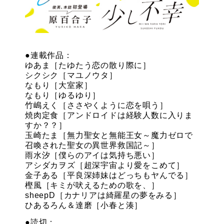
●連載作品：
ゆあま［たゆたう恋の散り際に］
シクシク［マユノウタ］
なもり［大室家］
なもり［ゆるゆり］
竹嶋えく［ささやくように恋を唄う］
焼肉定食［アンドロイドは経験人数に入りま
すか？？］
玉崎たま［無力聖女と無能王女～魔力ゼロで
召喚された聖女の異世界救国記～］
雨水汐［僕らのアイは気持ち悪い］
アシダカヲズ［超深宇宙より愛をこめて］
金子ある［平良深姉妹はどっちもヤんでる］
樫風［キミが吠えるための歌を、］
sheepD［カナリアは綺羅星の夢をみる］
ひあるろん＆達磨［小春と湊］
●読切：