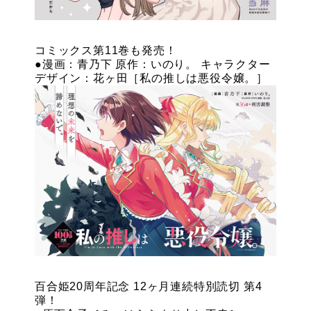
コミックス第11巻も発売！
●漫画：青乃下 原作：いのり。 キャラクター
デザイン：花ヶ田［私の推しは悪役令嬢。］
百合姫20周年記念 12ヶ月連続特別読切 第4
弾！