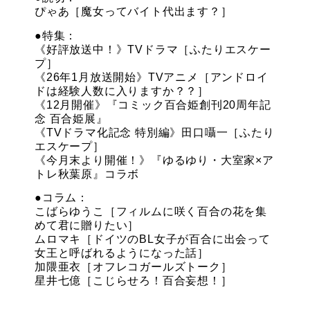
ぴゃあ［魔女ってバイト代出ます？］
●特集：
《好評放送中！》TVドラマ［ふたりエスケー
プ］
《26年1月放送開始》TVアニメ［アンドロイ
ドは経験人数に入りますか？？］
《12月開催》『コミック百合姫創刊20周年記
念 百合姫展』
《TVドラマ化記念 特別編》田口囁一［ふたり
エスケープ］
《今月末より開催！》『ゆるゆり・大室家×ア
トレ秋葉原』コラボ
●コラム：
こばらゆうこ［フィルムに咲く百合の花を集
めて君に贈りたい］
ムロマキ［ドイツのBL女子が百合に出会って
女王と呼ばれるようになった話］
加隈亜衣［オフレコガールズトーク］
星井七億［こじらせろ！百合妄想！］