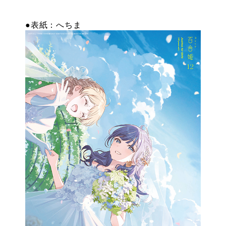
特設
●表紙：へちま