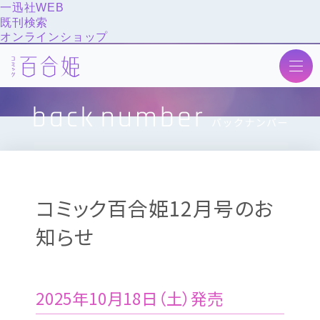
一迅社WEB
既刊検索
オンラインショップ
トップ
ニュース
最新号
次号予告
コミック百合姫12月号のお
作品紹介
知らせ
投稿
アンケート
バックナンバー
2025年10月18日（土）発売