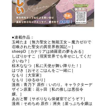
●連載作品：
玉崎たま［無力聖女と無能王女～魔力ゼロで
召喚された聖女の異世界救国記～］
sheepD［カナリアは綺羅星の夢をみる］
しぼりかすこ［現実世界でも幸せにしてくだ
さいね？］
椋木ななつ［私に天使が舞い降りた！］
はづき［おそとごはんをご一緒に］
なもり［大室家］
なもり［ゆるゆり］
漫画：青乃下 原作：いのり。キャラクターデ
ザイン原案：花ヶ田［私の推しは悪役令
嬢。］
あおと響［サボりなら保健室でどうぞ？］
漫画：そめちめ 原作：洲央［崖っぷち令嬢は