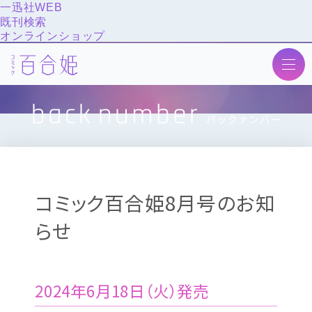
一迅社WEB
既刊検索
オンラインショップ
トップ
ニュース
最新号
次号予告
コミック百合姫8月号のお知
作品紹介
らせ
投稿
アンケート
バックナンバー
2024年6月18日（火）発売