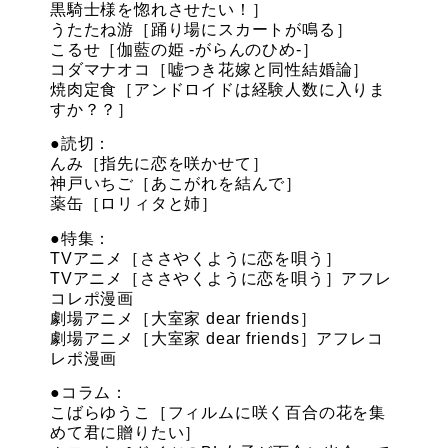
黒騎士様を惚れさせたい！］
うたたね游［踊り場にスカートが鳴る］
こるせ［伽藍の姫 -がらんのひめ-］
コダマナオコ［嘘つき花嫁と同性結婚論］
焼肉定食［アンドロイドは経験人数に入りま
すか？？］
●読切：
んみ［指先に恋を咲かせて］
神戸いちご［あこがれを結んで］
薬缶［ロリィタと姉］
●特集：
TVアニメ［ささやくように恋を唄う］
TVアニメ［ささやくように恋を唄う］アフレ
コレポ漫画
劇場アニメ［大室家 dear friends］
劇場アニメ［大室家 dear friends］アフレコ
レポ漫画
●コラム：
こばらゆうこ［フィルムに咲く百合の花を集
めて君に贈りたい］