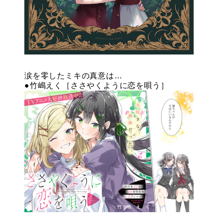
涙を零したミキの真意は…
●竹嶋えく［ささやくように恋を唄う］