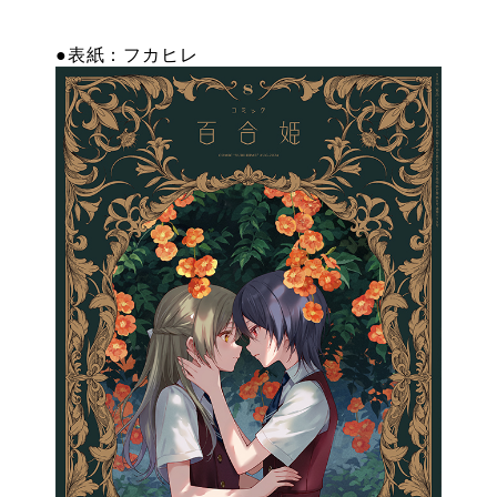
特設
●表紙：フカヒレ