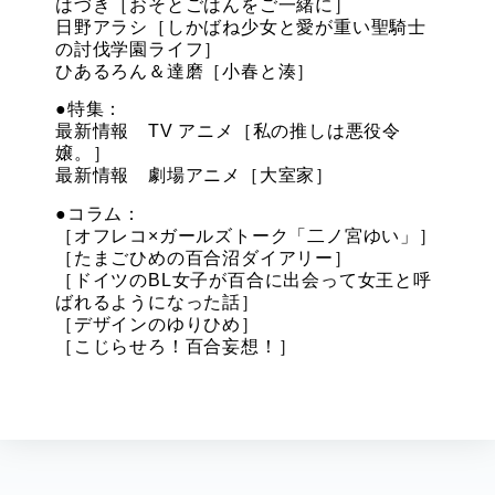
はづき［おそとごはんをご一緒に］
日野アラシ［しかばね少女と愛が重い聖騎士
の討伐学園ライフ］
ひあるろん＆達磨［小春と湊］
●特集：
最新情報 TV アニメ［私の推しは悪役令
嬢。］
最新情報 劇場アニメ［大室家］
●コラム：
［オフレコ×ガールズトーク「二ノ宮ゆい」］
［たまごひめの百合沼ダイアリー］
［ドイツのBL女子が百合に出会って女王と呼
ばれるようになった話］
［デザインのゆりひめ］
［こじらせろ！百合妄想！］