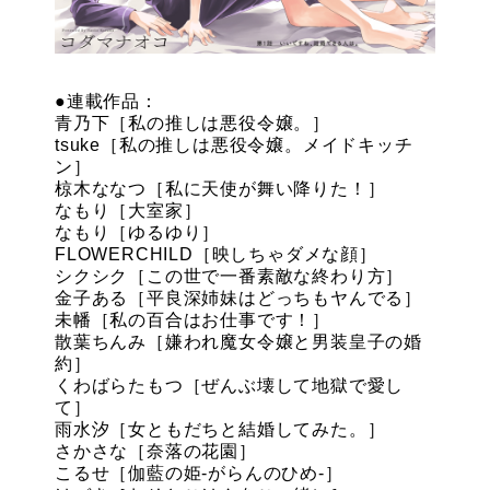
●連載作品：
青乃下［私の推しは悪役令嬢。］
tsuke［私の推しは悪役令嬢。メイドキッチ
ン］
椋木ななつ［私に天使が舞い降りた！］
なもり［大室家］
なもり［ゆるゆり］
FLOWERCHILD［映しちゃダメな顔］
シクシク［この世で一番素敵な終わり方］
金子ある［平良深姉妹はどっちもヤんでる］
未幡［私の百合はお仕事です！］
散葉ちんみ［嫌われ魔女令嬢と男装皇子の婚
約］
くわばらたもつ［ぜんぶ壊して地獄で愛し
て］
雨水汐［女ともだちと結婚してみた。］
さかさな［奈落の花園］
こるせ［伽藍の姫-がらんのひめ-］