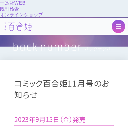
一迅社WEB
既刊検索
オンラインショップ
トップ
ニュース
最新号
次号予告
コミック百合姫11月号のお
作品紹介
知らせ
投稿
アンケート
バックナンバー
2023年9月15日（金）発売