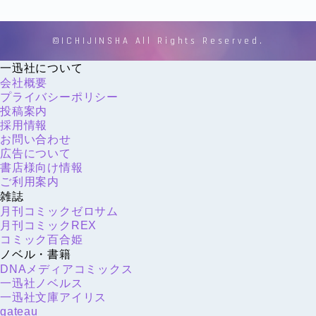
©ICHIJINSHA All Rights Reserved.
一迅社について
会社概要
プライバシーポリシー
投稿案内
採用情報
お問い合わせ
広告について
書店様向け情報
ご利用案内
雑誌
月刊コミックゼロサム
月刊コミックREX
コミック百合姫
ノベル・書籍
DNAメディアコミックス
一迅社ノベルス
一迅社文庫アイリス
gateau