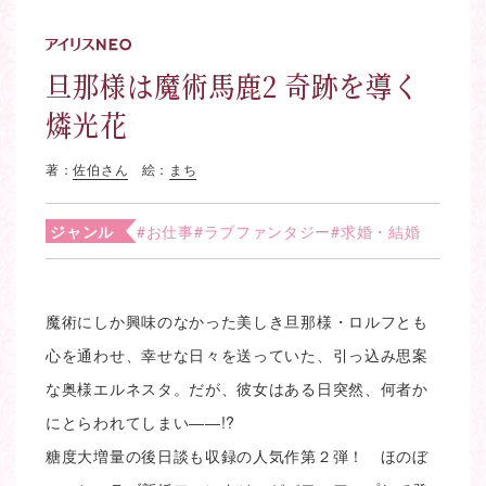
旦那様は魔術馬鹿2 奇跡を導く
燐光花
著：
佐伯さん
絵：
まち
ジャンル
#お仕事
#ラブファンタジー
#求婚・結婚
魔術にしか興味のなかった美しき旦那様・ロルフとも
心を通わせ、幸せな日々を送っていた、引っ込み思案
な奥様エルネスタ。だが、彼女はある日突然、何者か
にとらわれてしまい――!?
糖度大増量の後日談も収録の人気作第２弾！ ほのぼ