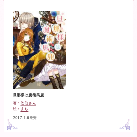
旦那様は魔術馬鹿
著：
佐伯さん
絵：
まち
2017.1.6発売