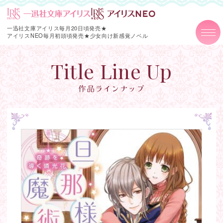
一迅社文庫アイリス毎月20日頃発売★
アイリスNEO毎月初頭頃発売★
少女向け新感覚ノベル
Title Line Up
作品ラインナップ