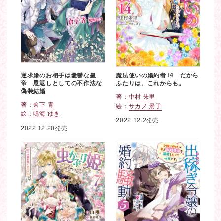
逆求婚のお相手は憂鬱な皇
魔法使いの婚約者14 だから
帝 恩返しとしての不作法な
ふたりは、これからも。
偽装結婚
著：
中村 朱里
著：
倉下 青
絵：
サカノ 景子
絵：
鳴海 ゆき
2022.12.2発売
2022.12.20発売