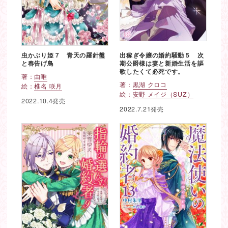
虫かぶり姫７ 青天の羅針盤
出稼ぎ令嬢の婚約騒動５ 次
と春告げ鳥
期公爵様は妻と新婚生活を謳
歌したくて必死です。
著：
由唯
著：
黒湖 クロコ
絵：
椎名 咲月
絵：
安野 メイジ（SUZ）
2022.10.4発売
2022.7.21発売