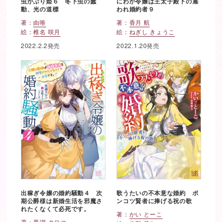
虫かぶり姫６ 冬下虫の蠢
にわか令嬢は王太子殿下の雇
動、光の道標
われ婚約者９
著：
由唯
著：
香月 航
絵：
椎名 咲月
絵：
ねぎし きょうこ
2022.2.2発売
2022.1.20発売
出稼ぎ令嬢の婚約騒動４ 次
歌うたいの不本意な婚約 ポ
期公爵様は新婚生活を邪魔さ
ンコツ賢者に捧げる祝の歌
れたくなくて必死です。
著：
かい とーこ
著：
黒湖 クロコ