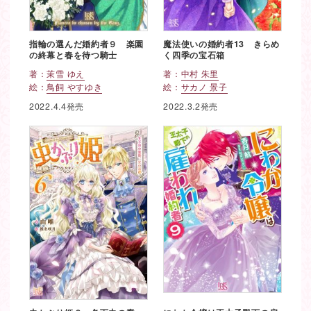
指輪の選んだ婚約者９ 楽園
魔法使いの婚約者13 きらめ
の終幕と春を待つ騎士
く四季の宝石箱
著：
茉雪 ゆえ
著：
中村 朱里
絵：
鳥飼 やすゆき
絵：
サカノ 景子
2022.4.4発売
2022.3.2発売