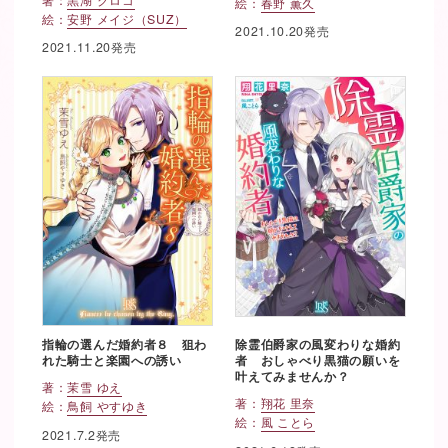
絵：
春野 薫久
絵：
安野 メイジ（SUZ）
2021.10.20発売
2021.11.20発売
指輪の選んだ婚約者８ 狙わ
除霊伯爵家の風変わりな婚約
れた騎士と楽園への誘い
者 おしゃべり黒猫の願いを
叶えてみませんか？
著：
茉雪 ゆえ
著：
翔花 里奈
絵：
鳥飼 やすゆき
絵：
風 ことら
2021.7.2発売