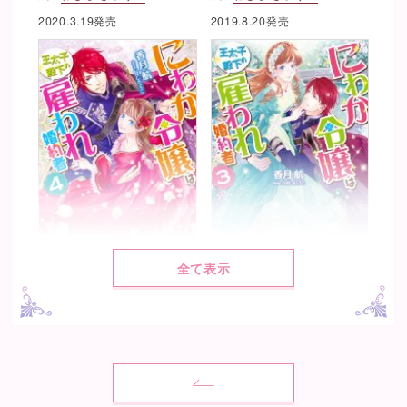
2020.3.19発売
2019.8.20発売
全て表示
にわか令嬢は王太子殿下の雇
にわか令嬢は王太子殿下の雇
われ婚約者４
われ婚約者３
著：
香月 航
著：
香月 航
絵：
ねぎし きょうこ
絵：
ねぎし きょうこ
2019.1.19発売
2018.6.20発売