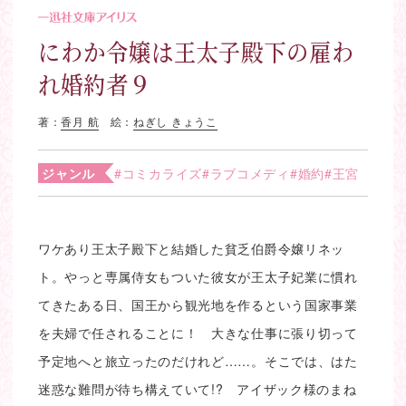
にわか令嬢は王太子殿下の雇わ
れ婚約者９
著：
香月 航
絵：
ねぎし きょうこ
ジャンル
#コミカライズ
#ラブコメディ
#婚約
#王宮
ワケあり王太子殿下と結婚した貧乏伯爵令嬢リネッ
ト。やっと専属侍女もついた彼女が王太子妃業に慣れ
てきたある日、国王から観光地を作るという国家事業
を夫婦で任されることに！ 大きな仕事に張り切って
予定地へと旅立ったのだけれど……。そこでは、はた
迷惑な難問が待ち構えていて!? アイザック様のまね