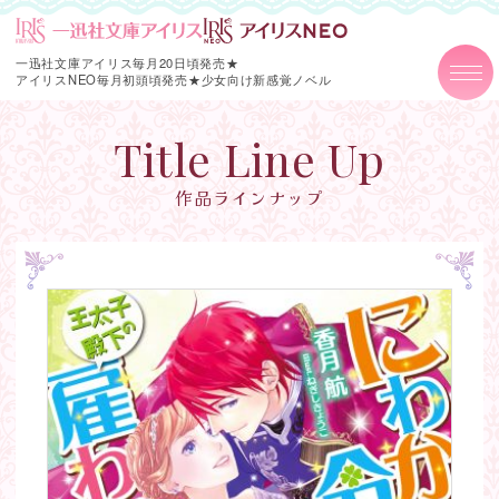
一迅社文庫アイリス毎月20日頃発売★
アイリスNEO毎月初頭頃発売★
少女向け新感覚ノベル
Title Line Up
作品ラインナップ