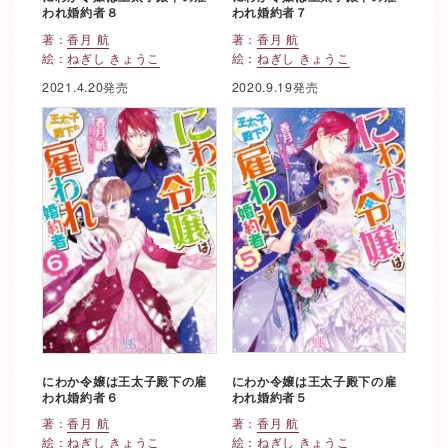
われ婚約者８
われ婚約者７
著：
香月 航
著：
香月 航
絵：
ねぎし きょうこ
絵：
ねぎし きょうこ
2021.4.20発売
2020.9.19発売
にわか令嬢は王太子殿下の雇
にわか令嬢は王太子殿下の雇
われ婚約者６
われ婚約者５
著：
香月 航
著：
香月 航
絵：
ねぎし きょうこ
絵：
ねぎし きょうこ