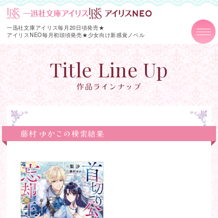
一迅社文庫アイリス毎月20日頃発売★
アイリスNEO毎月初頭頃発売★
少女向け新感覚ノベル
Title Line Up
作品ラインナップ
藤村 ゆかこの検索結果