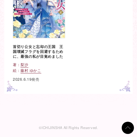
首切り公女と忘却の王国 王
国壊滅フラグを回避するため
に、最強の私が目覚めました
著：
梨沙
絵：
藤村 ゆかこ
2026.6.19発売
ペ
ー
ジ
移
©ICHIJINSHA All Rights Reserved.
動