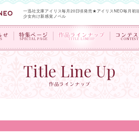
一迅社文庫アイリス毎月20日頃発売★
アイリスNEO毎月初
少女向け新感覚ノベル
らせ
特集ページ
作品ラインナップ
コンテス
S
SPECIAL PAGE
TITLE LINEUP
CONTEST
Title Line Up
作品ラインナップ