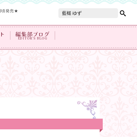
頭頃発売★
ト
編集部ブログ
EDITOR'S BLOG