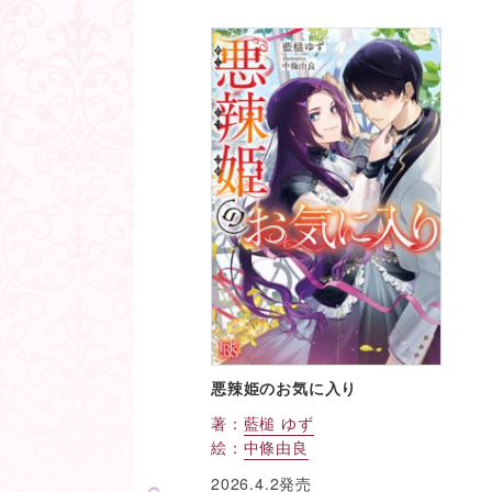
悪辣姫のお気に入り
著：
藍槌 ゆず
絵：
中條由良
2026.4.2発売