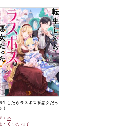
転生したらラスボス系悪女だっ
た！
著：
凪
絵：
くまの 柚子