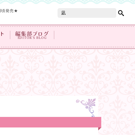
頭頃発売★
ト
編集部ブログ
EDITOR'S BLOG