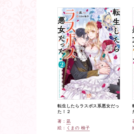
転生したらラスボス系悪女だっ
た！２
著：
凪
絵：
くまの 柚子