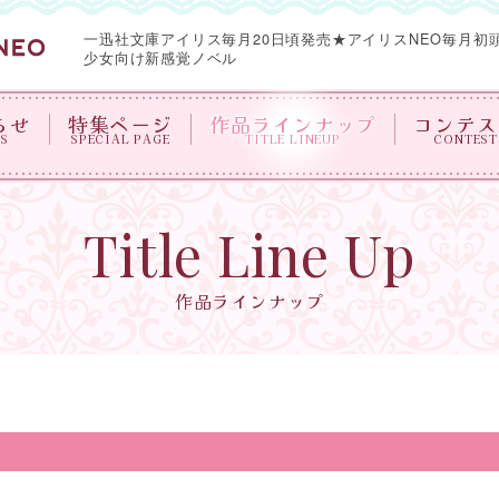
一迅社文庫アイリス毎月20日頃発売★
アイリスNEO毎月初
少女向け新感覚ノベル
らせ
特集ページ
作品ラインナップ
コンテス
S
SPECIAL PAGE
TITLE LINEUP
CONTEST
Title Line Up
作品ラインナップ