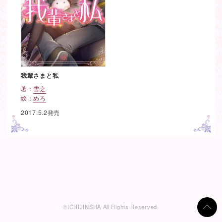
我輩さまと私
著：
雪之
絵：
めろ
2017.5.2発売
ペ
ー
ジ
移
動
©ICHIJINSHA All Rights Reserved.