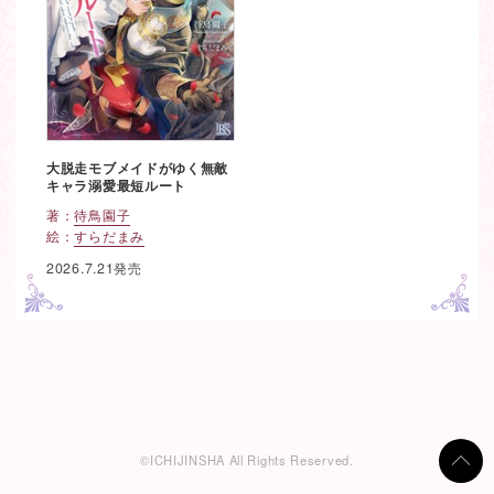
大脱走モブメイドがゆく無敵
キャラ溺愛最短ルート
著：
待鳥園子
絵：
すらだまみ
2026.7.21発売
ペ
ー
ジ
移
動
©ICHIJINSHA All Rights Reserved.