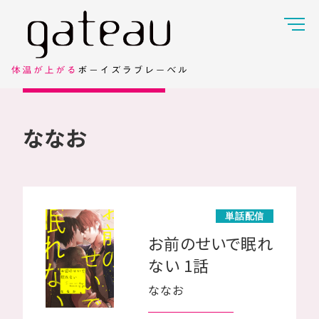
ななお
単話配信
お前のせいで眠れ
ない 1話
ななお