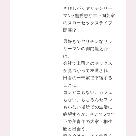
さびしがりヤリチンリー
マン×無愛想な年下陶芸家
のスローセックスライフ
開幕!?
男好きでヤリチンなサラ
リーマンの御門龍之介
は、
会社で上司とのセックス
が見つかって左遷され、
田舎の一軒家で下宿する
ことに。
コンビニもない、カフェ
もない、もちろんセフレ
もいない場所での生活に
絶望するが、そこで6つ年
下で美青年の大家・桐生
匠と出会う。