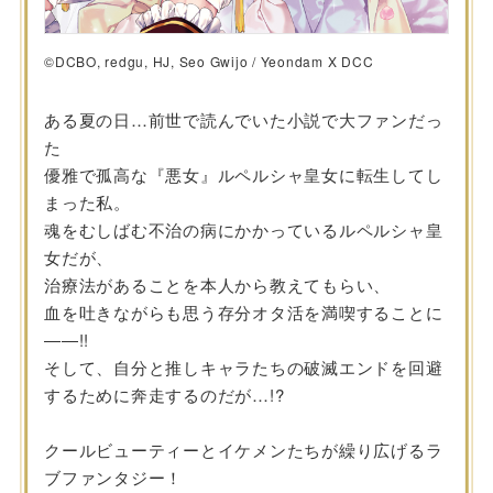
©DCBO, redgu, HJ, Seo Gwijo / Yeondam X DCC
ある夏の日…前世で読んでいた小説で大ファンだっ
た
優雅で孤高な『悪女』ルペルシャ皇女に転生してし
まった私。
魂をむしばむ不治の病にかかっているルペルシャ皇
女だが、
治療法があることを本人から教えてもらい、
血を吐きながらも思う存分オタ活を満喫することに
――!!
そして、自分と推しキャラたちの破滅エンドを回避
するために奔走するのだが…!?
クールビューティーとイケメンたちが繰り広げるラ
ブファンタジー！