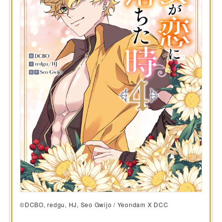
©DCBO, redgu, HJ, Seo Gwijo / Yeondam X DCC