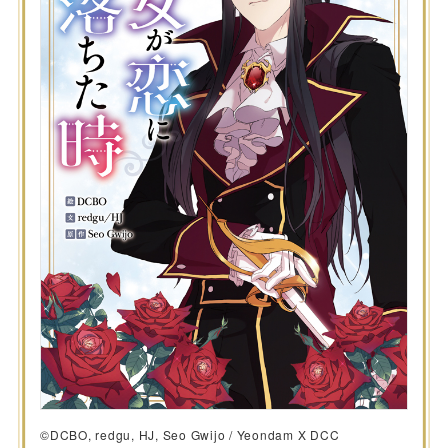
©DCBO, redgu, HJ, Seo Gwijo / Yeondam X DCC