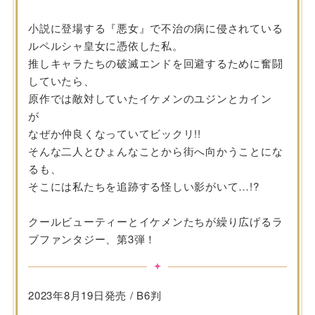
小説に登場する『悪女』で不治の病に侵されている
ルペルシャ皇女に憑依した私。
推しキャラたちの破滅エンドを回避するために奮闘
していたら、
原作では敵対していたイケメンのユジンとカイン
が
なぜか仲良くなっていてビックリ!!
そんな二人とひょんなことから街へ向かうことにな
るも、
そこには私たちを追跡する怪しい影がいて…!?
クールビューティーとイケメンたちが繰り広げるラ
ブファンタジー、第3弾！
2023年8月19日発売 / B6判