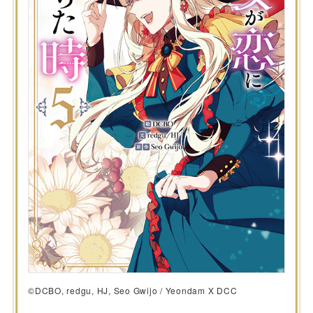
©DCBO, redgu, HJ, Seo Gwijo / Yeondam X DCC