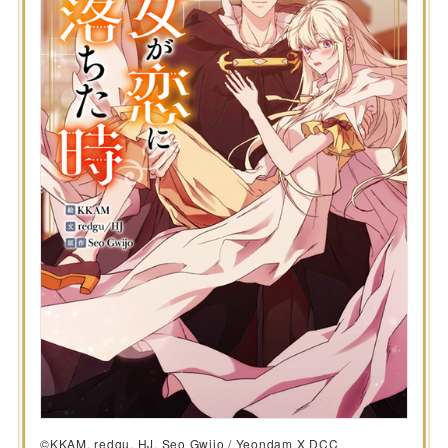
©KKAM, redgu, HJ, Seo Gwijo / Yeondam X DCC