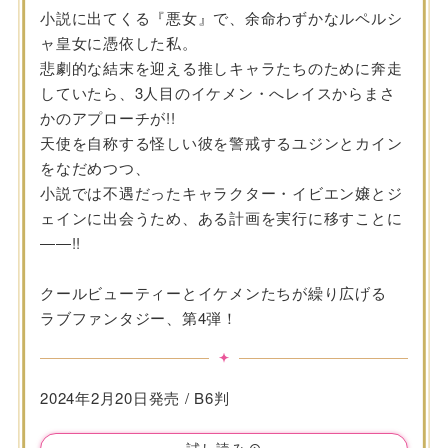
小説に出てくる『悪女』で、余命わずかなルペルシ
ャ皇女に憑依した私。
悲劇的な結末を迎える推しキャラたちのために奔走
していたら、3人目のイケメン・へレイスからまさ
かのアプローチが!!
天使を自称する怪しい彼を警戒するユジンとカイン
をなだめつつ、
小説では不遇だったキャラクター・イビエン嬢とジ
ェインに出会うため、ある計画を実行に移すことに
――!!
クールビューティーとイケメンたちが繰り広げる
ラブファンタジー、第4弾！
2024年2月20日発売 / B6判