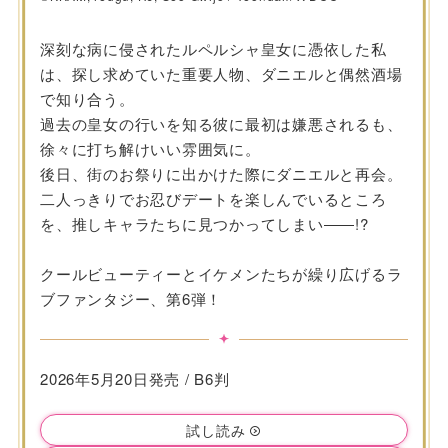
深刻な病に侵されたルペルシャ皇女に憑依した私
は、探し求めていた重要人物、ダニエルと偶然酒場
で知り合う。
過去の皇女の行いを知る彼に最初は嫌悪されるも、
徐々に打ち解けいい雰囲気に。
後日、街のお祭りに出かけた際にダニエルと再会。
二人っきりでお忍びデートを楽しんでいるところ
を、推しキャラたちに見つかってしまい――!?
クールビューティーとイケメンたちが繰り広げるラ
ブファンタジー、第6弾！
2026年5月20日発売 / B6判
試し読み