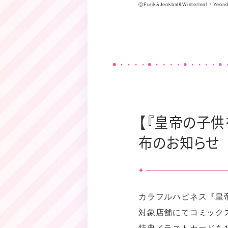
ⓒFurik&Jeokbal&Winterleaf / Yeo
【『皇帝の子供
布のお知らせ
カラフルハピネス『皇
対象店舗にてコミック
特典イラストカードを