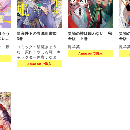
はもう
皇帝陛下の専属司書姫
災禍の神は願わない 完
災禍
ださい
3巻
全版 上巻
全版
か 原
コミック：綾瀬きょう
尾羊英
尾羊
な 原作：やしろ慧 キ
Amazonで購入
ャラクター原案：なま
入
Amazonで購入