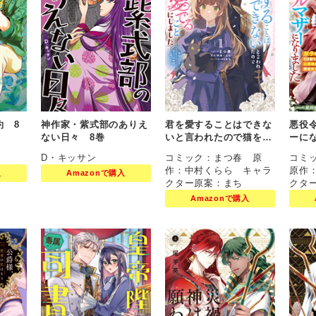
約 8
神作家・紫式部のありえ
君を愛することはできな
悪役
ない日々 8巻
いと言われたので猫を愛
ーに
でることにしました 黒
引き
D・キッサン
コミック：まつ春 原
コミ
猫さんをもふもふしてい
から
作：中村くらら キャラ
原作
入
Amazonで購入
たら、あら？ 旦那様の
す 2
クター原案：まち
クタ
ご様子が…？ 1巻
Amazonで購入