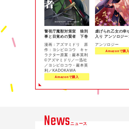
警視庁魔獣対策室 狼刑
虐げられ乙女の幸
事と目覚めの賢者 下巻
入り アンソロジー
ク 7巻
漫画：アズマミドリ 原
アンソロジー
作：ヨシビロコウ キャ
Amazonで購
ラクター原案：巖本英利
©アズマミドリ／一迅社
／ヨシビロコウ・巖本英
利／KADOKAWA
Amazonで購入
News
ニュース