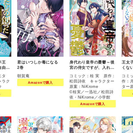
年王
君はいつしか毒になる
身代わり皇帝の憂鬱～後
王太
自由気
2巻
宮の侍女ですが、入れ替
くない
 2巻
わった皇帝に全てを押し
リエタ
朝賀庵
コミック：桂 実 原作：
コミ
つけられています～ 3
ャラク
松田詩依 キャラクター
作：
Amazonで購入
巻
ウ
原案：NiKrome
ター
©桂実／一迅社／松田詩
入
依・NiKrome／小学館
Amazonで購入