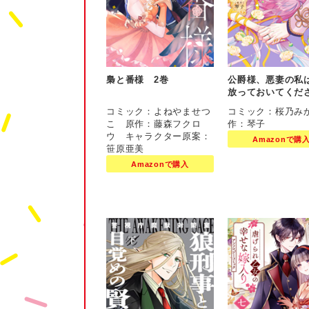
梟と番様 2巻
公爵様、悪妻の私
放っておいてく
3巻
コミック：よねやませつ
コミック：桜乃み
こ 原作：藤森フクロ
作：琴子
ウ キャラクター原案：
Amazonで購
笹原亜美
Amazonで購入