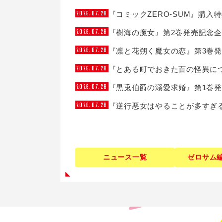
2026.07.28
『コミックZERO-SUM』購入
2026.07.28
『樹海の魔女』第2巻発売記念
2026.07.28
『凛と花朔く魔女の恋』第3巻
2026.07.28
『とある町でおきた百の怪異に
2026.07.28
『黒兎伯爵の溺愛求婚』第1巻
2026.07.28
『逆行悪女はやることが多すぎ
ニュース一覧
ゼロサム