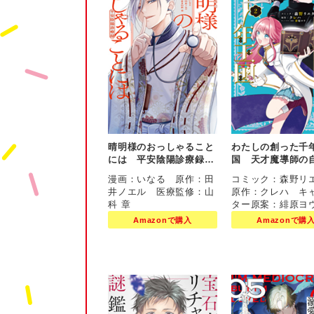
晴明様のおっしゃること
わたしの創った千
には 平安陰陽診療録
国 天才魔導師の
1巻
ままな転生無双譚
漫画：いなる 原作：田
コミック：森野
井ノエル 医療監修：山
原作：クレハ キ
科 章
ター原案：緋原ヨ
Amazonで購入
Amazonで購