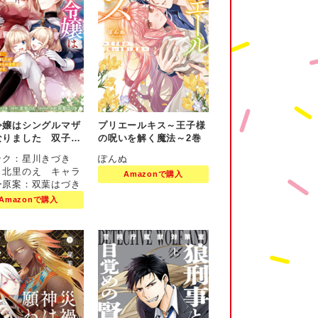
令嬢はシングルマザ
プリエールキス～王子様
なりました 双子を
の呪いを解く魔法～2巻
取りましたが公爵様
ック：星川きづき
ぽんぬ
の溺愛は想定外で
：北里のえ キャラ
Amazonで購入
巻
ー原案：双葉はづき
Amazonで購入