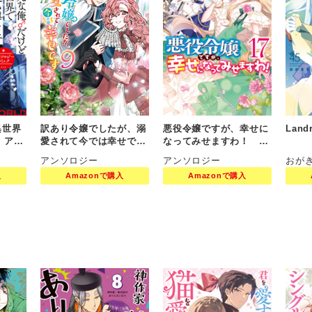
異世界
訳あり令嬢でしたが、溺
悪役令嬢ですが、幸せに
Land
 アン
愛されて今では幸せです
なってみせますわ！ ア
 5巻
アンソロジーコミック
ンソロジーコミック 17
アンソロジー
アンソロジー
おが
9巻
巻
入
Amazonで購入
Amazonで購入