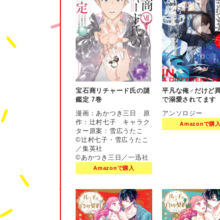
宝石商リチャード氏の謎
平凡な俺♂だけど
鑑定 7巻
で溺愛されてます
ソロジーコミック
漫画：あかつき三日 原
アンソロジー
作：辻󠄀村七子 キャラク
Amazonで購
ター原案：雪広うたこ
©辻󠄀村七子・雪広うたこ
／集英社
©あかつき三日／一迅社
Amazonで購入