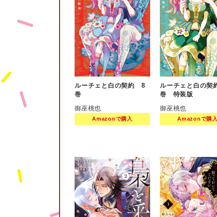
ルーチェと白の契約 8
ルーチェと白の契
巻
巻 特装版
御巫桃也
御巫桃也
Amazonで購入
Amazonで購