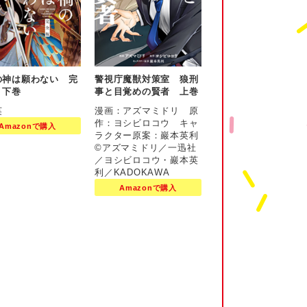
の神は願わない 完
警視庁魔獣対策室 狼刑
 下巻
事と目覚めの賢者 上巻
英
漫画：アズマミドリ 原
作：ヨシビロコウ キャ
Amazonで購入
ラクター原案：巖本英利
©アズマミドリ／一迅社
／ヨシビロコウ・巖本英
利／KADOKAWA
Amazonで購入