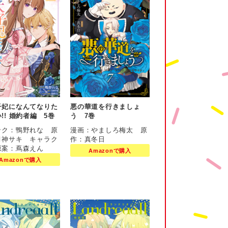
子妃になんてなりた
悪の華道を行きましょ
!! 婚約者編 5巻
う 7巻
ック：鴨野れな 原
漫画：やましろ梅太 原
月神サキ キャラク
作：真冬日
原案：蔦森えん
Amazonで購入
Amazonで購入