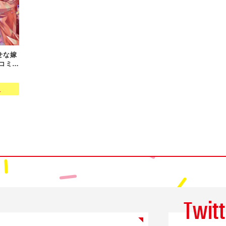
せな嫁
コミッ
入
Twitt