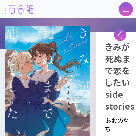
トップ
きみが
ニュース
死ぬま
最新号
で恋を
次号予告
したい
作品紹介
side
投稿
stories
アンケート
あおのな
バックナンバー
ち