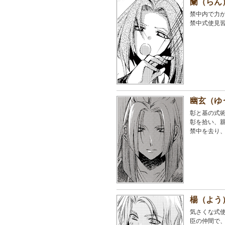
蘭（らん
禁中内で力
禁中式使見
幽玄（ゆ
彰と基の式
彰を拾い、
禁中を去り
楊（よう
気さくな式
臣の仲間で