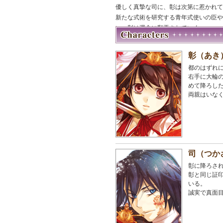
優しく真摯な司に、彰は次第に惹かれて
新たな式術を研究する青年式使いの臣や
い、彰は運命に翻弄されていく——。
彰（あき
都のはずれ
右手に大輪
めて降ろし
両親はいな
司（つか
彰に降ろさ
彰と同じ証
いる。
誠実で真面