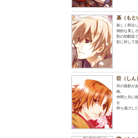
基（もと
新しく即位
倒的な美し
彰の幼馴染
彰に対して
臣（しん
司の面影が
格。
仲間と共に
を
持ち逃げし