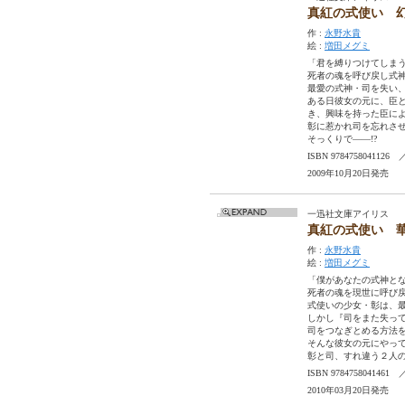
真紅の式使い 
作 :
永野水貴
絵 :
増田メグミ
「君を縛りつけてしま
死者の魂を呼び戻し式
最愛の式神・司を失い
ある日彼女の元に、臣
き、興味を持った臣に
彰に惹かれ司を忘れさ
そっくりで——!?
ISBN 97847580411
2009年10月20日発売
一迅社文庫アイリス
真紅の式使い 
作 :
永野水貴
絵 :
増田メグミ
「僕があなたの式神と
死者の魂を現世に呼び
式使いの少女・彰は、
しかし『司をまた失っ
司をつなぎとめる方法
そんな彼女の元にやって
彰と司、すれ違う２人
ISBN 97847580414
2010年03月20日発売