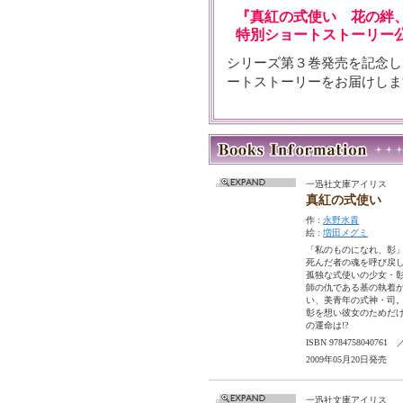
『真紅の式使い 花の絆
特別ショートストーリー公
シリーズ第３巻発売を記念し
ートストーリーをお届けし
一迅社文庫アイリス
真紅の式使い
作 :
永野水貴
絵 :
増田メグミ
「私のものになれ、彰
死んだ者の魂を呼び戻
孤独な式使いの少女・
師の仇である基の執着
い、美青年の式神・司
彰を想い彼女のためだ
の運命は!?
ISBN 97847580407
2009年05月20日発売
一迅社文庫アイリス