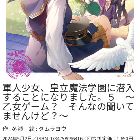
軍人少女、皇立魔法学園に潜入
することになりました。５ ～
乙女ゲーム？ そんなの聞いて
ませんけど？～
作 : 冬瀬 絵 : タムラヨウ
2024年5月2日／ISBN 9784758096416／四六判 定価：1,650円