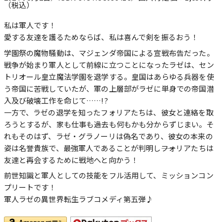
（税込）
私は軍人です！
愛する友達を護るためならば、私は喜んで剣を振るおう！
学園祭の魔物騒動は、マジェンダ帝国による宣戦布告だった。
戦争が始まり軍人として前線に立つことになったラゼは、セン
トリオール皇立魔法学園を退学する。皇国はあらゆる兵器を使
う帝国に苦戦していたが、軍の上層部がラゼに単身での帝国潜
入及び破壊工作を命じて……!?
一方で、ラゼの退学を知ったフォリアたちは、彼女と連絡を取
ろうとするが、家も仕事も過去も何もかも分からずじまい。そ
れもそのはず、ラゼ・グラノーリは偽名であり、彼女の本来の
姿は名誉貴族で、最強軍人であることが判明し――フォリアたちは
友達と再会するために戦地へと向かう！
前世知識と軍人としての技能をフル活用して、ミッションコン
プリートです！
軍人ラゼの異世界転生ラブコメディ第五弾♪