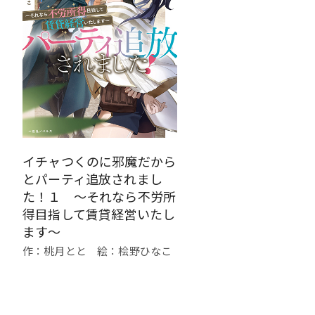
イチャつくのに邪魔だから
とパーティ追放されまし
た！１ ～それなら不労所
得目指して賃貸経営いたし
ます～
作：桃月とと 絵：桧野ひなこ