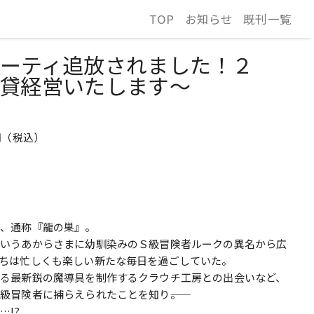
TOP
お知らせ
既刊一覧
パーティ追放されました！２
貸経営いたします～
50円（税込）
屋、通称『龍の巣』。
というあからさまに幼馴染みのＳ級冒険者ルークの異名から広
ちは忙しくも楽しい新たな毎日を過ごしていた。
る最新鋭の魔導具を制作するクラウチ工房との出会いなど、
冒険者に捕らえられたことを知り――。
!?