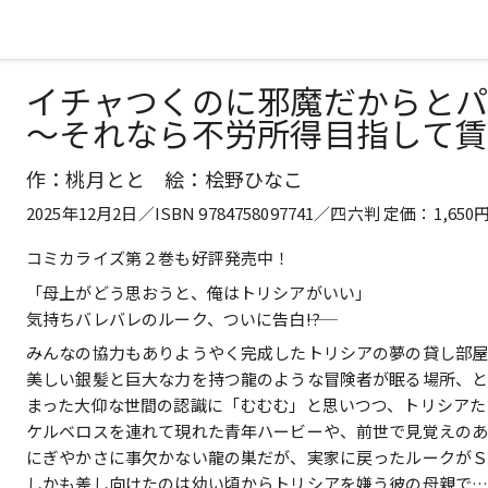
イチャつくのに邪魔だからと
～それなら不労所得目指して賃
作：桃月とと 絵：桧野ひなこ
2025年12月2日／ISBN 9784758097741／四六判 定価：1,6
コミカライズ第２巻も好評発売中！
「母上がどう思おうと、俺はトリシアがいい」
気持ちバレバレのルーク、ついに告白――!?
みんなの協力もありようやく完成したトリシアの夢の貸し部
美しい銀髪と巨大な力を持つ龍のような冒険者が眠る場所、
まった大仰な世間の認識に「むむむ」と思いつつ、トリシアた
ケルベロスを連れて現れた青年ハービーや、前世で見覚えのあ
にぎやかさに事欠かない龍の巣だが、実家に戻ったルークがＳ級
しかも差し向けたのは幼い頃からトリシアを嫌う彼の母親で……