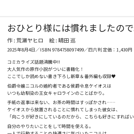
おひとり様には慣れましたので
作 : 荒瀬ヤヒロ 絵 : 晴田 巡
2025年8月4日／ISBN 9784758097499／四六判 定価：1,43
コミカライズ話題沸騰中!!
大人気作の原作小説がついに書籍化！
ここでしか読めない書き下ろし新章＆番外編も収録♥
伯爵令嬢ニコルの婚約者である侯爵令息ケイオスは
いつも幼馴染の王女キャロラインのことばかり。
手紙の返事は来ない、お茶の時間はすっぽかされ……
ケイオスから放置されることに慣れてしまった彼女は、
「向こうが好きにしているのだから、こちらも好きにすればい
自分のやりたいことをして時間を使える。
一人で行動することの快適さに気づいたニコルは、