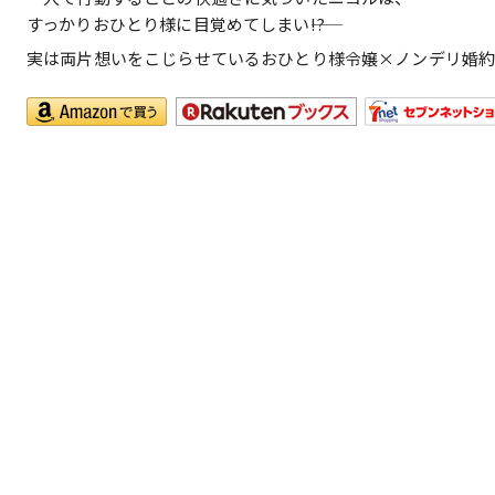
すっかりおひとり様に目覚めてしまい――!?
実は両片想いをこじらせているおひとり様令嬢×ノンデリ婚約