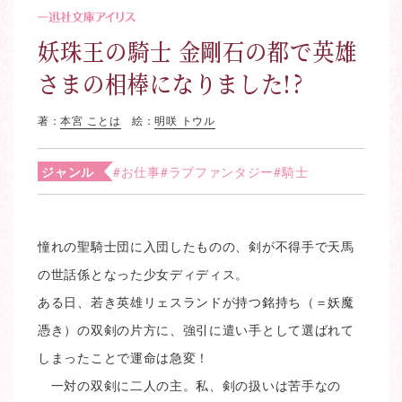
妖珠王の騎士 金剛石の都で英雄
さまの相棒になりました!?
著：
本宮 ことは
絵：
明咲 トウル
ジャンル
#お仕事
#ラブファンタジー
#騎士
憧れの聖騎士団に入団したものの、剣が不得手で天馬
の世話係となった少女ディディス。
ある日、若き英雄リェスランドが持つ銘持ち（＝妖魔
憑き）の双剣の片方に、強引に遣い手として選ばれて
しまったことで運命は急変！
一対の双剣に二人の主。私、剣の扱いは苦手なの