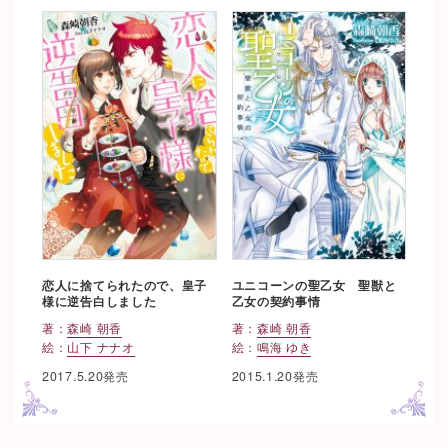
恋人に捨てられたので、皇子
ユニコーンの聖乙女 聖獣と
様に逆告白しました
乙女の契約事情
著：
森崎 朝香
著：
森崎 朝香
絵：
山下 ナナオ
絵：
鳴海 ゆき
2017.5.20発売
2015.1.20発売