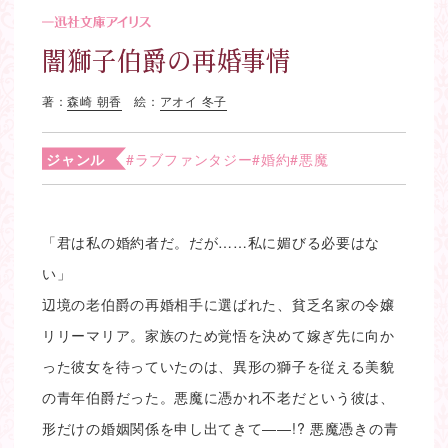
闇獅子伯爵の再婚事情
著：
森崎 朝香
絵：
アオイ 冬子
ジャンル
#ラブファンタジー
#婚約
#悪魔
「君は私の婚約者だ。だが……私に媚びる必要はな
い」
辺境の老伯爵の再婚相手に選ばれた、貧乏名家の令嬢
リリーマリア。家族のため覚悟を決めて嫁ぎ先に向か
った彼女を待っていたのは、異形の獅子を従える美貌
の青年伯爵だった。悪魔に憑かれ不老だという彼は、
形だけの婚姻関係を申し出てきて――!? 悪魔憑きの青