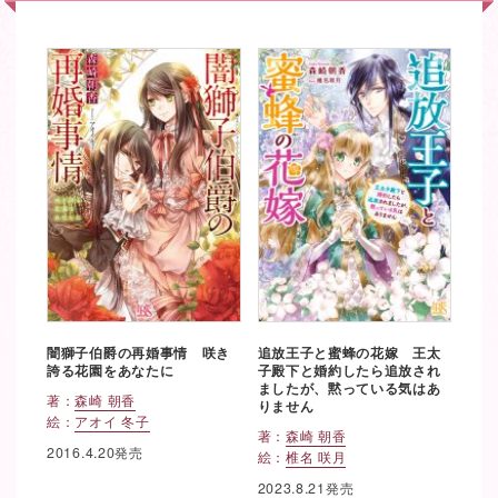
闇獅子伯爵の再婚事情 咲き
追放王子と蜜蜂の花嫁 王太
誇る花園をあなたに
子殿下と婚約したら追放され
ましたが、黙っている気はあ
著：
森崎 朝香
りません
絵：
アオイ 冬子
著：
森崎 朝香
2016.4.20発売
絵：
椎名 咲月
2023.8.21発売