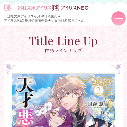
一迅社文庫アイリス毎月20日頃発売★
アイリスNEO毎月初頭頃発売★
少女向け新感覚ノベル
Title Line Up
作品ラインナップ