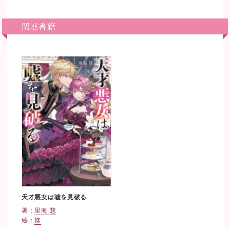
関連書籍
天才悪女は嘘を見破る
著：
里海 慧
絵：
條