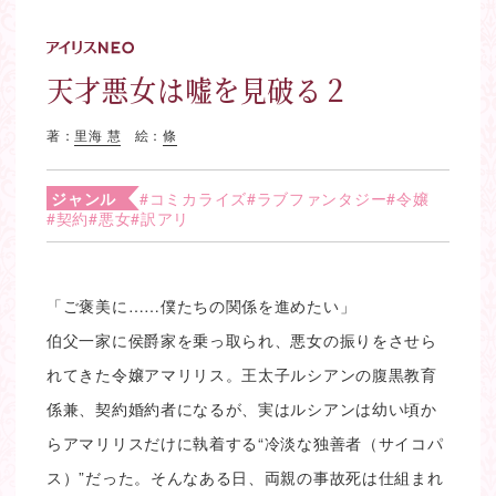
天才悪女は嘘を見破る２
著：
里海 慧
絵：
條
ジャンル
#コミカライズ
#ラブファンタジー
#令嬢
#契約
#悪女
#訳アリ
「ご褒美に……僕たちの関係を進めたい」
伯父一家に侯爵家を乗っ取られ、悪女の振りをさせら
れてきた令嬢アマリリス。王太子ルシアンの腹黒教育
係兼、契約婚約者になるが、実はルシアンは幼い頃か
らアマリリスだけに執着する“冷淡な独善者（サイコパ
ス）”だった。そんなある日、両親の事故死は仕組まれ