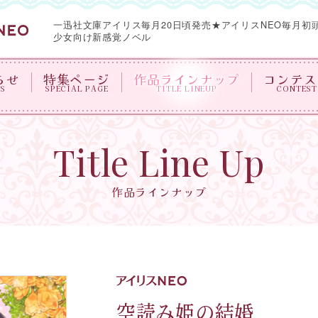
一迅社文庫アイリス毎月20日頃発売★
アイリスNEO毎月初
少女向け新感覚ノベル
らせ
特集ページ
作品ラインナップ
コンテス
S
SPECIAL PAGE
TITLE LINEUP
CONTEST
Title Line Up
作品ラインナップ
空読み姫の結婚