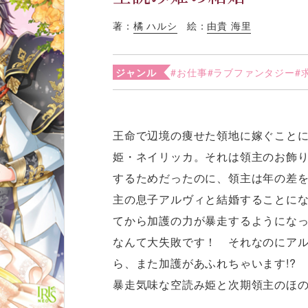
著：
橘 ハルシ
絵：
由貴 海里
ジャンル
#お仕事
#ラブファンタジー
#
王命で辺境の痩せた領地に嫁ぐこと
姫・ネイリッカ。それは領主のお飾
するためだったのに、領主は年の差
主の息子アルヴィと結婚することに
てから加護の力が暴走するようになっ
なんて大失敗です！ それなのにア
ら、また加護があふれちゃいます!?
暴走気味な空読み姫と次期領主のほ