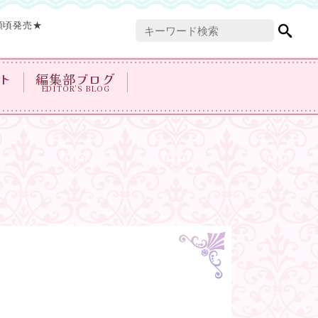
頭頃発売★
ト
編集部ブログ
EDITOR'S BLOG