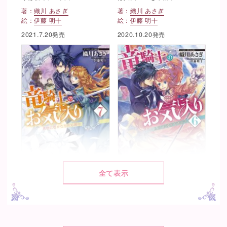
著：
織川 あさぎ
著：
織川 あさぎ
絵：
伊藤 明十
絵：
伊藤 明十
2021.7.20発売
2020.10.20発売
全て表示
竜騎士のお気に入り７ 奥様
竜騎士のお気に入り６ ふた
は密かな恋を応援中
りは使命を遂行中
著：
織川 あさぎ
著：
織川 あさぎ
絵：
伊藤 明十
絵：
伊藤 明十