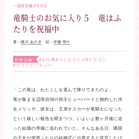
竜騎士のお気に入り５ 竜はふ
たりを祝福中
著：
織川 あさぎ
絵：
伊藤 明十
ジャンル
#お仕事
#コミカライズ
#ドラゴン
#ラブファンタジー
「この竜は、わたくしを選んで降りてきたのよ」
竜が集まる辺境伯領の領主ヒューバードと婚約した侍
女メリッサ。彼女は、王弟オスカーが竜騎士になった
という嬉しい報告を聞きつつ、いよいよ数ヶ月後に迫
った結婚の準備に追われていた。そんなある日、隣国
の王女が突然ふたりの結婚式に出席すると宣言したば