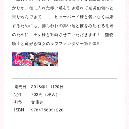
かりか、檻に入れた赤い竜を引き連れて辺境伯領へと
乗り込んできて――。ヒューバード様と憂いなく結婚
するためにも、捕らわれの赤い竜と彼を心配する竜達
のために、王女様と対峙させていただきます！ 堅物
騎士と竜好き侍女のラブファンタジー第５弾!!
発売日
2018年11月20日
定価
702円（税込）
判型
文庫判
ISBN
9784758091220