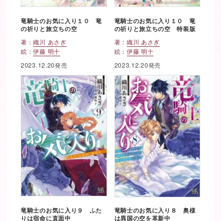
竜騎士のお気に入り１０ 竜
竜騎士のお気に入り１０ 竜
の祈りと旅立ちの空
の祈りと旅立ちの空 特装版
著：
織川 あさぎ
著：
織川 あさぎ
絵：
伊藤 明十
絵：
伊藤 明十
2023.12.20発売
2023.12.20発売
竜騎士のお気に入り９ ふた
竜騎士のお気に入り８ 奥様
りは宿命に直面中
は異国の空を革新中