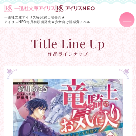
一迅社文庫アイリス毎月20日頃発売★
アイリスNEO毎月初頭頃発売★
少女向け新感覚ノベル
Title Line Up
作品ラインナップ