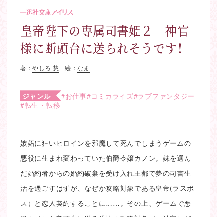
皇帝陛下の専属司書姫２ 神官
様に断頭台に送られそうです！
著：
やしろ 慧
絵：
なま
ジャンル
#お仕事
#コミカライズ
#ラブファンタジー
#転生・転移
嫉妬に狂いヒロインを邪魔して死んでしまうゲームの
悪役に生まれ変わっていた伯爵令嬢カノン。妹を選ん
だ婚約者からの婚約破棄を受け入れ王都で夢の司書生
活を過ごすはずが、なぜか攻略対象である皇帝(ラスボ
ス）と恋人契約することに……。その上、ゲームで悪