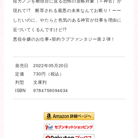
役カノンを断頭台に送る恐怖の攻略対象（＝神官）が
現れて!? 断罪される最悪の未来なんてお断り！ーー
したいのに、やたらと色気のある神官が仕事を理由に
近づいてくるんですけど!?
悪役令嬢のお仕事×契約ラブファンタジー第２弾！
発売日
2022年05月20日
定価
730円（税込）
判型
文庫判
ISBN
9784758094634