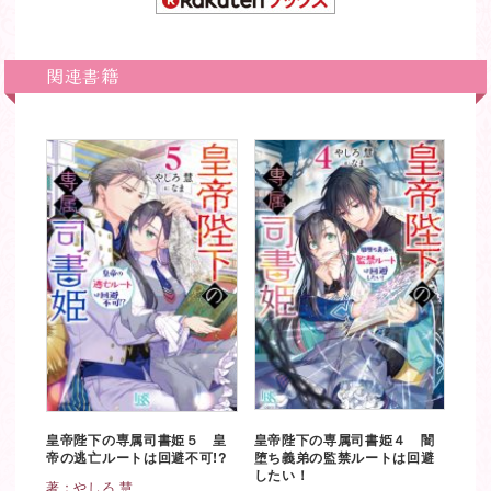
関連書籍
皇帝陛下の専属司書姫５ 皇
皇帝陛下の専属司書姫４ 闇
帝の逃亡ルートは回避不可!?
堕ち義弟の監禁ルートは回避
したい！
著：
やしろ 慧