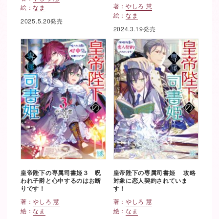
著：
やしろ 慧
絵：
なま
絵：
なま
2025.5.20発売
2024.3.19発売
皇帝陛下の専属司書姫３ 呪
皇帝陛下の専属司書姫 攻略
われ子爵と心中するのはお断
対象に恋人契約されていま
りです！
す！
著：
やしろ 慧
著：
やしろ 慧
絵：
なま
絵：
なま