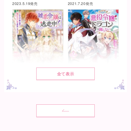
2023.5.19発売
2021.7.20発売
全て表示
雑草令嬢は逃走中！～このた
悪役令嬢は、ドラゴンとは踊
び、騎士団のまかない係を拝
らない2
命しました～
著：
やしろ 慧
著：
やしろ 慧
絵：
朝日川 日和
絵：
椎名 咲月
2018.1.6発売
2019.10.19発売