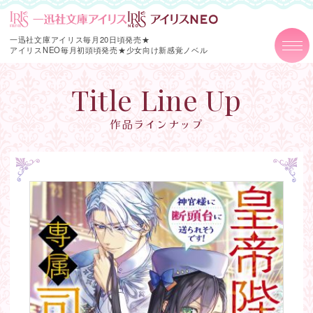
一迅社文庫アイリス毎月20日頃発売★
アイリスNEO毎月初頭頃発売★
少女向け新感覚ノベル
Title Line Up
作品ラインナップ