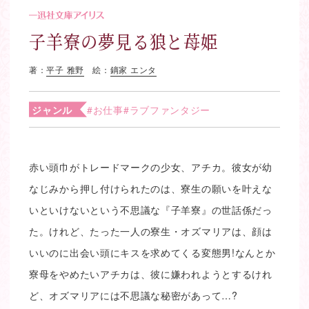
子羊寮の夢見る狼と苺姫
著：
平子 雅野
絵：
鏑家 エンタ
ジャンル
#お仕事
#ラブファンタジー
赤い頭巾がトレードマークの少女、アチカ。彼女が幼
なじみから押し付けられたのは、寮生の願いを叶えな
いといけないという不思議な『子羊寮』の世話係だっ
た。けれど、たった一人の寮生・オズマリアは、顔は
いいのに出会い頭にキスを求めてくる変態男!なんとか
寮母をやめたいアチカは、彼に嫌われようとするけれ
ど、オズマリアには不思議な秘密があって…?