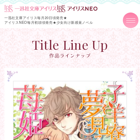
一迅社文庫アイリス毎月20日頃発売★
アイリスNEO毎月初頭頃発売★
少女向け新感覚ノベル
Title Line Up
作品ラインナップ