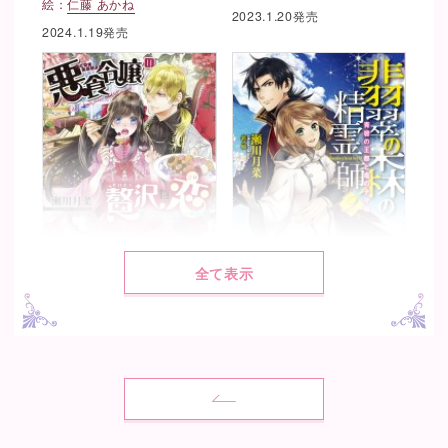
絵：
仁藤 あかね
2023.1.20発売
2024.1.19発売
全て表示
悪食令嬢の贅沢な恋 王太子
翡翠の森の精霊師2 青碧の王
殿下の美味しい毒味役
都と竜の子守唄
著：
瀬川 月菜
著：
瀬川 月菜
絵：
すがはら 竜
絵：
鈴ノ助
2019.10.19発売
2019.2.20発売