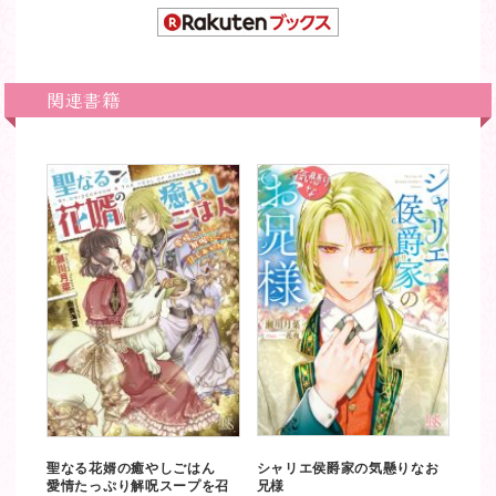
関連書籍
聖なる花婿の癒やしごはん
シャリエ侯爵家の気懸りなお
愛情たっぷり解呪スープを召
兄様