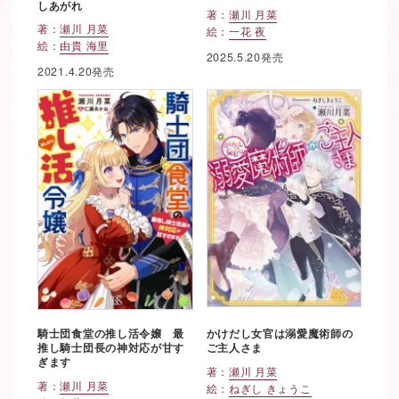
しあがれ
著：
瀬川 月菜
著：
瀬川 月菜
絵：
一花 夜
絵：
由貴 海里
2025.5.20発売
2021.4.20発売
騎士団食堂の推し活令嬢 最
かけだし女官は溺愛魔術師の
推し騎士団長の神対応が甘す
ご主人さま
ぎます
著：
瀬川 月菜
著：
瀬川 月菜
絵：
ねぎし きょうこ