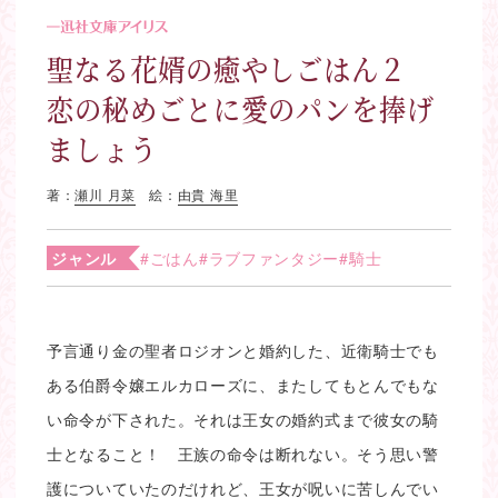
聖なる花婿の癒やしごはん２
恋の秘めごとに愛のパンを捧げ
ましょう
著：
瀬川 月菜
絵：
由貴 海里
ジャンル
#ごはん
#ラブファンタジー
#騎士
予言通り金の聖者ロジオンと婚約した、近衛騎士でも
ある伯爵令嬢エルカローズに、またしてもとんでもな
い命令が下された。それは王女の婚約式まで彼女の騎
士となること！ 王族の命令は断れない。そう思い警
護についていたのだけれど、王女が呪いに苦しんでい