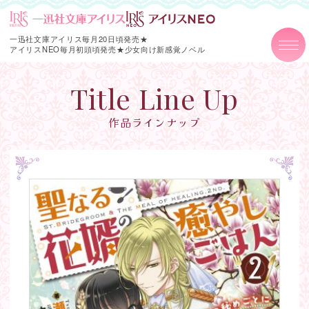
一迅社文庫アイリス毎月20日頃発売★
アイリスNEO毎月初頭頃発売★
少女向け新感覚ノベル
Title Line Up
作品ラインナップ