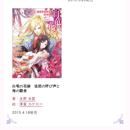
白竜の花嫁 追想の呼び声と
海の覇者
著：
永野 水貴
絵：
薄葉 カゲロー
2015.4.18発売