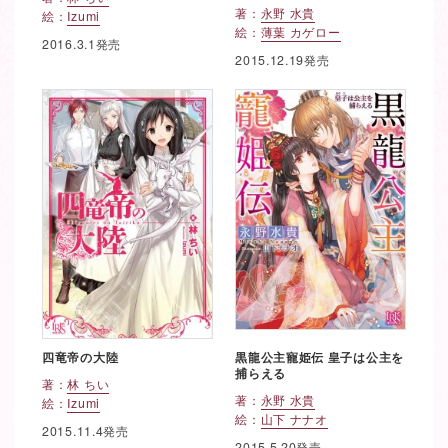
著：
永野 水貴
絵：
Izumi
絵：
薄葉 カゲロー
2016.3.1発売
2015.12.19発売
四竜帝の大陸
黒龍公主寵姫伝 皇子は公主を
捕らえる
著：
林 ちい
著：
永野 水貴
絵：
Izumi
絵：
山下 ナナオ
2015.11.4発売
2015.5.20発売