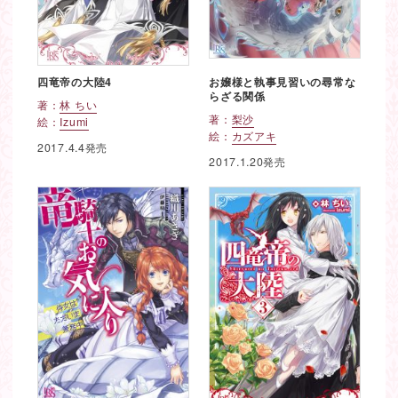
四竜帝の大陸4
お嬢様と執事見習いの尋常な
らざる関係
著：
林 ちい
著：
梨沙
絵：
Izumi
絵：
カズアキ
2017.4.4発売
2017.1.20発売