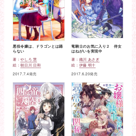
悪役令嬢は、ドラゴンとは踊
竜騎士のお気に入り２ 侍女
らない
はねがいを実現中
著：
やしろ 慧
著：
織川 あさぎ
絵：
朝日川 日和
絵：
伊藤 明十
2017.7.4発売
2017.6.20発売