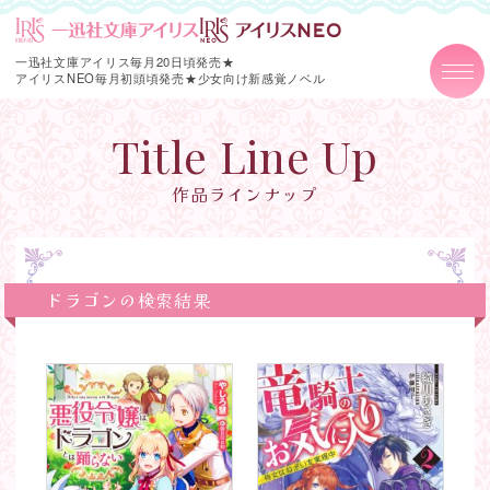
一迅社文庫アイリス毎月20日頃発売★
アイリスNEO毎月初頭頃発売★
少女向け新感覚ノベル
Title Line Up
作品ラインナップ
ドラゴンの検索結果