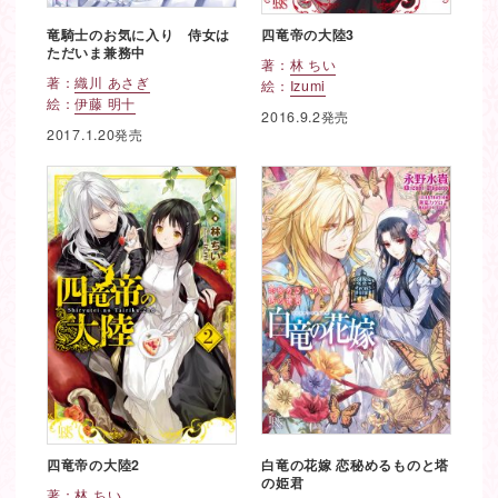
竜騎士のお気に入り 侍女は
四竜帝の大陸3
ただいま兼務中
著：
林 ちい
著：
織川 あさぎ
絵：
Izumi
絵：
伊藤 明十
2016.9.2発売
2017.1.20発売
四竜帝の大陸2
白竜の花嫁 恋秘めるものと塔
の姫君
著：
林 ちい