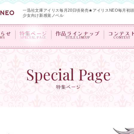
一迅社文庫アイリス毎月20日頃発売★
アイリスNEO毎月初
少女向け新感覚ノベル
知らせ
特集ページ
作品ラインナップ
コンテス
EWS
SPECIAL PAGE
TITLE LINEUP
CONTEST
Special Page
特集ページ