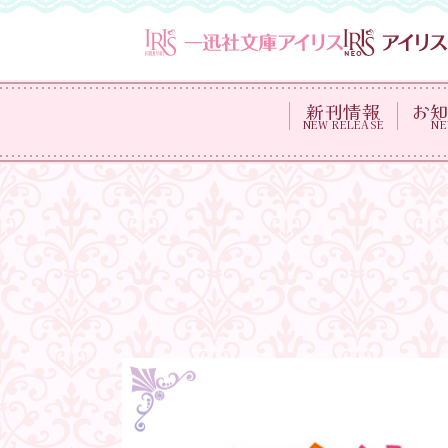
新刊情報
お
NEW RELEASE
N