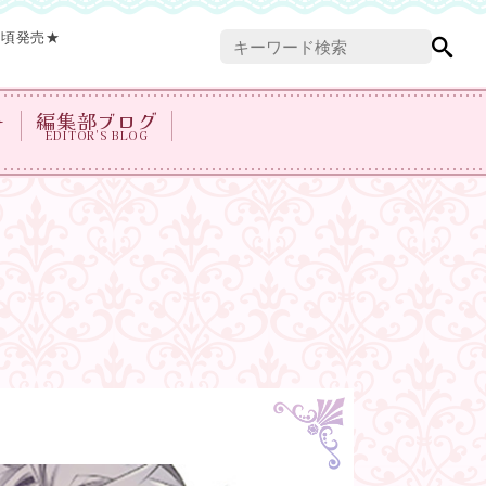
頭頃発売★
ト
編集部ブログ
EDITOR'S BLOG