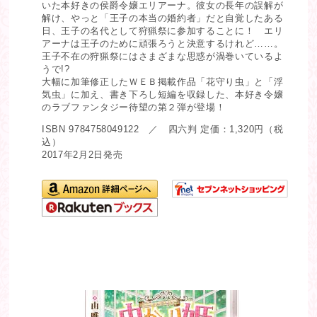
いた本好きの侯爵令嬢エリアーナ。彼女の長年の誤解が
解け、やっと「王子の本当の婚約者」だと自覚したある
日、王子の名代として狩猟祭に参加することに！ エリ
アーナは王子のために頑張ろうと決意するけれど……。
王子不在の狩猟祭にはさまざまな思惑が渦巻いているよ
うで!?
大幅に加筆修正したＷＥＢ掲載作品「花守り虫」と「浮
気虫」に加え、書き下ろし短編を収録した、本好き令嬢
のラブファンタジー待望の第２弾が登場！
ISBN 9784758049122 ／ 四六判 定価：1,320円（税
込）
2017年2月2日発売