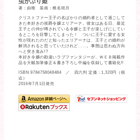
虫かぶり姫
著：由唯 装画：椎名咲月
クリストファー王子の名ばかりの婚約者として過ごして
きた本好きの侯爵令嬢エリアーナ。彼女はある日、最近
王子との仲が噂されている令嬢と王子が楽しげにしてい
るところを目撃してしまった！ ついに王子に愛する女
性が現れたのだと知ったエリアーナは、王子との婚約が
解消されると思っていたけれど……。事態は思わぬ方向
へと突き進み!?
本好き令嬢の勘違いラブファンタジーが、ＷＥＢ掲載作
品を大幅加筆修正＆書き下ろし中編を収録して書籍化!!
ISBN 9784758048484 ／ 四六判 定価：1,320円（税
込）
2016年7月1日発売