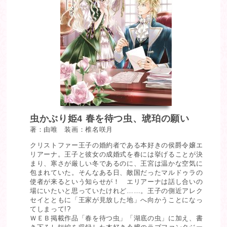
虫かぶり姫4 春を待つ虫、琥珀の願い
著：由唯 装画：椎名咲月
クリストファー王子の婚約者である本好きの侯爵令嬢エ
リアーナ。王子と彼女の成婚式を春には挙げることが決
まり、寒さが厳しい冬であるのに、王宮は温かな空気に
包まれていた。そんなある日、敵国だったマルドゥラの
使者が来るという知らせが！ エリアーナは話し合いの
場にいたいと思っていたけれど……。王子の側近アレク
セイとともに「王家が見放した地」へ向かうことになっ
てしまって!?
ＷＥＢ掲載作品「春を待つ虫」「湖底の虫」に加え、書