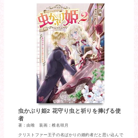
虫かぶり姫2 花守り虫と祈りを捧げる使
者
著：由唯 装画：椎名咲月
クリストファー王子の名ばかりの婚約者だと思い込んで