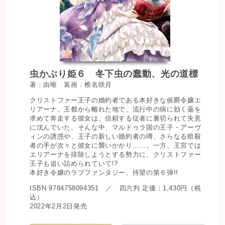
虫かぶり姫６ 冬下虫の蠢動、光の道標
著：由唯 装画：椎名咲月
クリストファー王子の婚約者である本好きな侯爵令嬢エ
リアーナ。王都から離れた地で、流行中の病に効く薬を
求めて奔走する彼女は、信頼する従者に裏切られて失意
に沈んでいた。そんな中、マルドゥラ国の王子・アーヴ
ィンの誘惑や、王子の新しい婚約者の噂、さらなる暗殺
者の手が次々と彼女に襲いかかり……。一方、王宮では
エリアーナを排除しようとする勢力に、クリストファー
王子も追い詰められていて!?
本好き令嬢のラブファンタジー、待望の第６弾!!
ISBN 9784758094351 ／ 四六判 定価：1,430円（税
込）
2022年2月2日発売