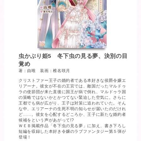
虫かぶり姫5 冬下虫の見る夢、決別の目
覚め
著：由唯 装画：椎名咲月
クリストファー王子の婚約者である本好きな侯爵令嬢エ
リアーナ。彼女が不在の王宮では、敵国だったマルドゥ
ラの使節団が来た直後に国王が病で倒れ、マルドゥラ国
の策略ではないかとかつてない緊迫した空気に。さらに
王都でも病が広がり、王子は対策に追われていた。そん
な中、エリアーナの生死不明の知らせが届いたのだけれ
ど……。彼女を心配するどころか、王子に新たな婚約者
候補をという声があがって!?
ＷＥＢ掲載作品「冬下虫の見る夢」に加え、書き下ろし
短編を収録した本好き令嬢のラブファンタジー第５弾が
登場！