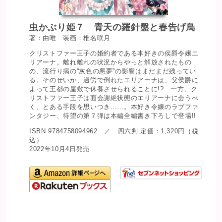
虫かぶり姫７ 青天の羅針盤と春告げ鳥
著：由唯 装画：椎名咲月
クリストファー王子の婚約者である本好きの侯爵令嬢エ
リアーナ。離れ離れの状況からやっと解放されたもの
の、流行り病の“灰色の悪夢”の影響はまだまだ残ってい
る。そのせいか、過労で倒れたエリアーナは、父侯爵に
よって王都の屋敷で休養させられることに!? 一方、ク
リストファー王子は面会謝絶状態のエリアーナに会うべ
く、とある手段を思いつき……。本好き令嬢のラブファ
ンタジー、待望の第７弾は本編全編書き下ろしで登場!!
ISBN 9784758094962 ／ 四六判 定価：1,320円（税
込）
2022年10月4日発売