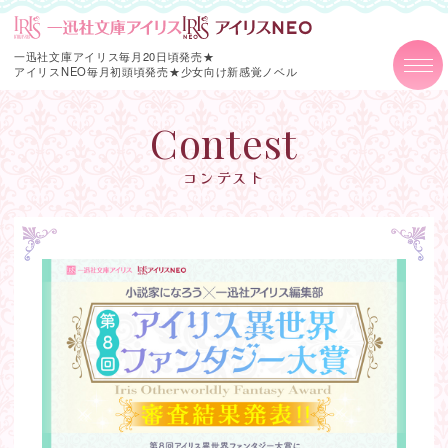
一迅社文庫アイリス毎月20日頃発売★
アイリスNEO毎月初頭頃発売★
少女向け新感覚ノベル
Contest
コンテスト