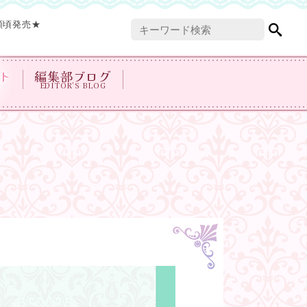
頭頃発売★
ト
編集部ブログ
EDITOR'S BLOG