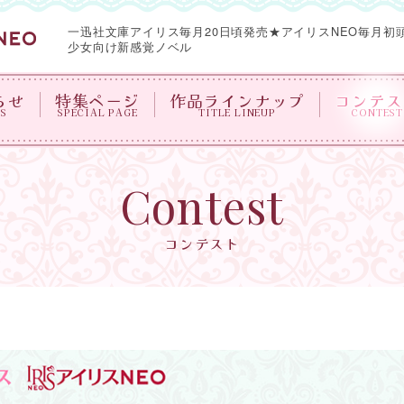
一迅社文庫アイリス毎月20日頃発売★
アイリスNEO毎月初
少女向け新感覚ノベル
らせ
特集ページ
作品ラインナップ
コンテス
S
SPECIAL PAGE
TITLE LINEUP
CONTEST
Contest
コンテスト