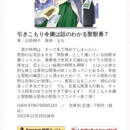
引きこもり令嬢は話のわかる聖獣番７
著：山田桐子 装画：まち
「君の時間は、すべて私で埋めてしまいたい」
聖獣のお世話をする「聖獣番」として働いている伯爵令
嬢ミュリエル。避暑地で色気ダダ漏れなサイラス団長と
彼女は、恋人らしい秘密の時間を満喫！ とはいえ紳士
的な彼とは適切な関係が続くと思っていたある日。奇妙
な聖獣の幽霊にとり憑かれたせいで、サイラス団長の強
靭な自制心が崩壊し――。素直になることが、成仏の近
道って本当ですか？ でも、言葉も態度も行動も、サイ
ラス団長の全てが甘すぎて困ります！ 引きこもり令嬢
と聖獣騎士団長の聖獣ラブコメディ第７弾！
ISBN 9784758095143 ／ 文庫判 定価：730円（税
込）
2022年12月20日発売