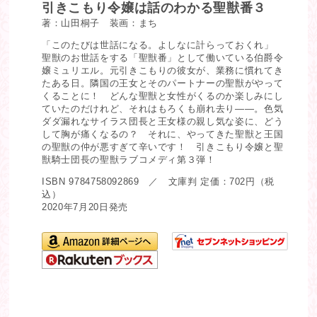
引きこもり令嬢は話のわかる聖獣番３
著：山田桐子 装画：まち
「このたびは世話になる。よしなに計らっておくれ」
聖獣のお世話をする「聖獣番」として働いている伯爵令
嬢ミュリエル。元引きこもりの彼女が、業務に慣れてき
たある日。隣国の王女とそのパートナーの聖獣がやって
くることに！ どんな聖獣と女性がくるのか楽しみにし
ていたのだけれど、それはもろくも崩れ去り――。色気
ダダ漏れなサイラス団長と王女様の親し気な姿に、どう
して胸が痛くなるの？ それに、やってきた聖獣と王国
の聖獣の仲が悪すぎて辛いです！ 引きこもり令嬢と聖
獣騎士団長の聖獣ラブコメディ第３弾！
ISBN 9784758092869 ／ 文庫判 定価：702円（税
込）
2020年7月20日発売