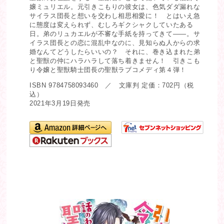
嬢ミュリエル。元引きこもりの彼女は、色気ダダ漏れな
サイラス団長と想いを交わし相思相愛に！ とはいえ急
に態度は変えられず、むしろギクシャクしていたある
日。弟のリュカエルが不審な手紙を持ってきて――。サ
イラス団長との恋に混乱中なのに、見知らぬ人からの求
婚なんてどうしたらいいの？ それに、巻き込まれた弟
と聖獣の仲にハラハラして落ち着きません！ 引きこも
り令嬢と聖獣騎士団長の聖獣ラブコメディ第４弾！
ISBN 9784758093460 ／ 文庫判 定価：702円（税
込）
2021年3月19日発売