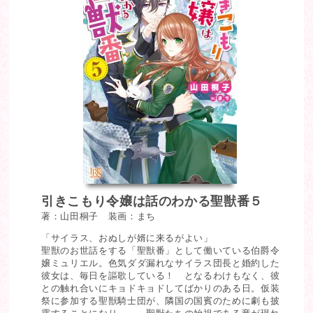
引きこもり令嬢は話のわかる聖獣番５
著：山田桐子 装画：まち
「サイラス、おぬしが婿に来るがよい」
聖獣のお世話をする「聖獣番」として働いている伯爵令
嬢ミュリエル。色気ダダ漏れなサイラス団長と婚約した
彼女は、毎日を謳歌している！ となるわけもなく、彼
との触れ合いにキョドキョドしてばかりのある日。仮装
祭に参加する聖獣騎士団が、隣国の国賓のために劇も披