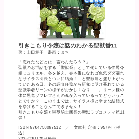
引きこもり令嬢は話のわかる聖獣番11
著：山田桐子 装画：まち
「忘れたなどとは、言わんだろう？」
聖獣のお世話をする「聖獣番」として働いている伯爵令
嬢ミュリエル。冬を越え、春本番になれば色気ダダ漏れ
なサイラス団長とついに結婚！ と聖獣達と盛り上がっ
ていたある日。冬の調査任務から研究に明け暮れている
聖獣学者リーンの様子がおかしくなり――。リーン様の
体に黒竜ゾフレフさんの魂が入っているってどういうこ
とですか？ このままでは、サイラス様と幸せな結婚式
を挙げることなんてできません！
引きこもり令嬢と聖獣騎士団長の聖獣ラブコメディ第11
弾！
ISBN 9784758097512 ／ 文庫判 定価：957円（税
込）
2025年8月20日発売