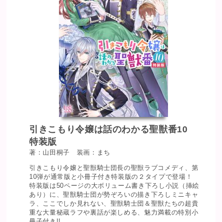
引きこもり令嬢は話のわかる聖獣番10
特装版
著：山田桐子 装画：まち
引きこもり令嬢と聖獣騎士団長の聖獣ラブコメディ、第
10弾が通常版と小冊子付き特装版の２タイプで登場！
特装版は50ページの大ボリューム書き下ろし小説（挿絵
あり）に、聖獣騎士団が勢ぞろいの描き下ろしミニキャ
ラ、ここでしか見れない、聖獣騎士団＆聖獣たちの超貴
重な大量秘蔵ラフや裏話が楽しめる、魅力満載の特別小
冊子付き!!