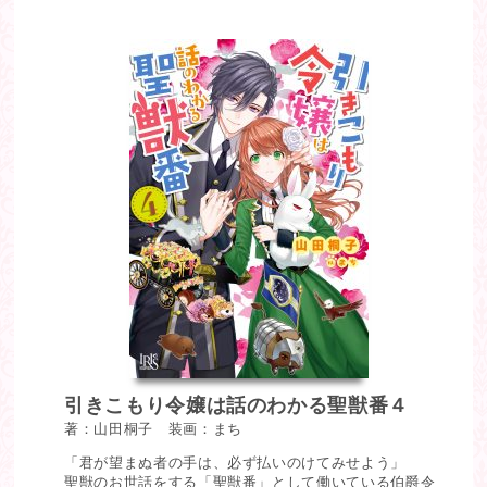
引きこもり令嬢は話のわかる聖獣番４
著：山田桐子 装画：まち
「君が望まぬ者の手は、必ず払いのけてみせよう」
聖獣のお世話をする「聖獣番」として働いている伯爵令