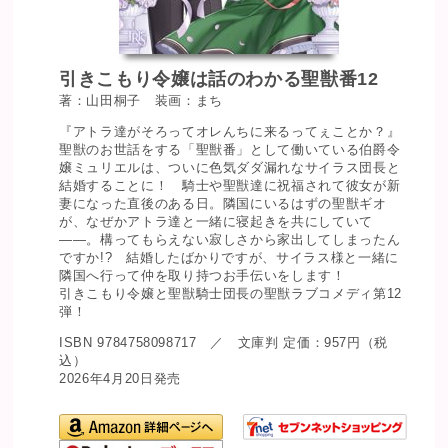
引きこもり令嬢は話のわかる聖獣番12
著：山田桐子 装画：まち
『アトラ達がそろってオレんちに来るってぇことか？』
聖獣のお世話をする「聖獣番」として働いている伯爵令
嬢ミュリエルは、ついに色気ダダ漏れなサイラス団長と
結婚することに！ 騎士や聖獣達に祝福されて彼女が新
妻になった直後のある日。隣国にいるはずの聖獣ギオ
が、なぜかアトラ達と一緒に寝起きを共にしていて
――。構ってもらえない寂しさから家出してしまったん
ですか!? 結婚したばかりですが、サイラス様と一緒に
隣国へ行って仲を取り持つお手伝いをします！
引きこもり令嬢と聖獣騎士団長の聖獣ラブコメディ第12
弾！
ISBN 9784758098717 ／ 文庫判 定価：957円（税
込）
2026年4月20日発売