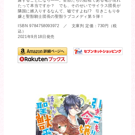
露することになり――。聖獣たちの始祖である竜が現れ
たって本当ですか？ でも、そのせいでサイラス団長が
隣国に婿入りするなんて、嘘ですよね!? 引きこもり令
嬢と聖獣騎士団長の聖獣ラブコメディ第５弾！
ISBN 9784758093972 ／ 文庫判 定価：730円（税
込）
2021年9月18日発売