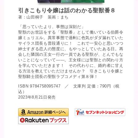
引きこもり令嬢は話のわかる聖獣番８
著：山田桐子 装画：まち
「思っていたより、事態は深刻だ」
聖獣のお世話をする「聖獣番」として働いている伯爵令
嬢ミュリエル。異常事態で過剰に色気がダダ漏れていた
サイラス団長も普段通りに！ これで一安心と思いつつ
紳士すぎる恋人の態度に、もやっとしていたある日。再
会した隣国の王女一行の一員である聖獣が、とんでもな
いことになっていて――。王女様には聖獣との関わり方
を学んでいただきます！ その代わりに、婚約者に甘え
る方法を教えていただけませんか？ 引きこもり令嬢と
聖獣騎士団長の聖獣ラブコメディ第８弾！
ISBN 9784758095747 ／ 文庫判 定価：790円（税
込）
2023年8月21日発売