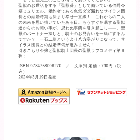
聖獣のお世話をする「聖獣番」として働いている伯爵令
嬢ミュリエル。婚約者である色気ダダ漏れなサイラス団
長との結婚時期も決まり幸せ一直線！ これからの二人
の未来を思い描いていたある日。もうすぐ冬眠する聖獣
達からのお願い事が、思わぬ事態を引き起こし――。聖
獣のパートナー探しと、騎士のお見合いを一緒にするん
ですか？ 一石二鳥というより八方塞がりになって、サ
イラス団長との結婚準備が進みません！
引きこもり令嬢と聖獣騎士団長の聖獣ラブコメディ第９
弾！
ISBN 9784758096270 ／ 文庫判 定価：790円（税
込）
2024年3月19日発売