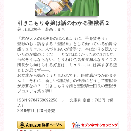
引きこもり令嬢は話のわかる聖獣番２
著：山田桐子 装画：まち
「君が大人の階段をのぼれるように、手を貸そう」
聖獣のお世話をする「聖獣番」として働いている伯爵令
嬢ミュリエル。人づきあいが苦手で、本ばかりを読んで
いたのが嘘のようだ！ となればよかったのだけれど、
当然そうはならない。とりわけ色気ダダ漏れなサイラス
団長から向けられる好意は、ミュリエルには高すぎる壁
としか思えず――。
お友達から始めようと言われても、距離感がつかめませ
ん！ それに、新しい聖獣探しの任務にどうして聖獣番
が必要なの？ 引きこもり令嬢と聖獣騎士団長の聖獣ラ
ブコメディ第２弾!!
ISBN 9784758092258 ／ 文庫判 定価：702円（税
込）
2019年11月20日発売