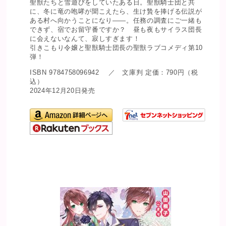
聖獣たちと雪遊びをしていたある日。聖獣騎士団と共
に、冬に竜の咆哮が聞こえたら、生け贄を捧げる伝説が
ある村へ向かうことになり――。任務の調査にご一緒も
できず、宿でお留守番ですか？ 昼も夜もサイラス団長
に会えないなんて、寂しすぎます！
引きこもり令嬢と聖獣騎士団長の聖獣ラブコメディ第10
弾！
ISBN 9784758096942 ／ 文庫判 定価：790円（税
込）
2024年12月20日発売