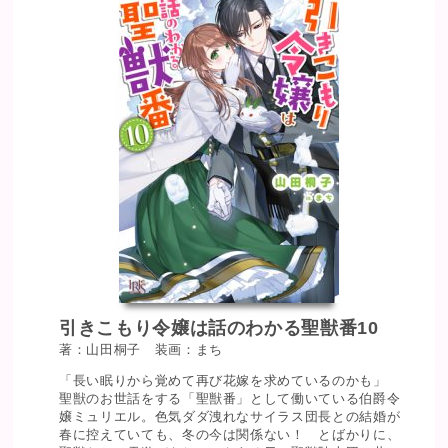
引きこもり令嬢は話のわかる聖獣番10
著：山田桐子 装画：まち
「長い眠りから覚めて再び花嫁を求めているのかも」
聖獣のお世話をする「聖獣番」として働いている伯爵令
嬢ミュリエル。色気ダダ洩れなサイラス団長との結婚が
春に控えていても、冬の今は関係ない！ とばかりに、