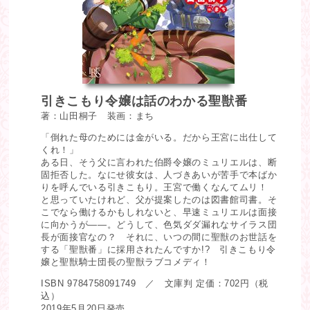
引きこもり令嬢は話のわかる聖獣番
著：山田桐子 装画：まち
「倒れた母のためには金がいる。だから王宮に出仕して
くれ！」
ある日、そう父に言われた伯爵令嬢のミュリエルは、断
固拒否した。なにせ彼女は、人づきあいが苦手で本ばか
りを呼んでいる引きこもり。王宮で働くなんてムリ！
と思っていたけれど、父が提案したのは図書館司書。そ
こでなら働けるかもしれないと、早速ミュリエルは面接
に向かうが――。どうして、色気ダダ漏れなサイラス団
長が面接官なの？ それに、いつの間に聖獣のお世話を
する「聖獣番」に採用されたんですか!? 引きこもり令
嬢と聖獣騎士団長の聖獣ラブコメディ！
ISBN 9784758091749 ／ 文庫判 定価：702円（税
込）
2019年5月20日発売