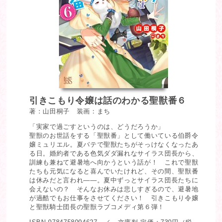
引きこもり令嬢は話のわかる聖獣番６
著：山田桐子 装画：まち
「実家で過ごすというのは、どうだろうか」
聖獣のお世話をする「聖獣番」として働いている伯爵令
嬢ミュリエル。夏バテで聖獣たちがそっけなくなったあ
る日。婚約者である色気ダダ漏れなサイラス団長から、
訓練も兼ねて避暑地へ向かうという話が！ これで聖獣
たちも元気になると喜んでいたけれど、その間、聖獣番
は休みだと言われ――。夏中ずっとサイラス団長たちに
会えないの？ そんなお休みは悲しすぎるので、避暑地
が過酷でもお仕事をさせてください！ 引きこもり令嬢
と聖獣騎士団長の聖獣ラブコメディ第６弾！