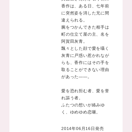
香作は、ある日、七年前
に突然姿を消した兄に間
違えられる。
腕をつかんできた相手は
町の仕立て屋の主、名を
阿賀田灰青。
飄々とした顔で愛を囁く
灰青に戸惑い惹かれなが
らも、香作にはその手を
取ることができない理由
があった――。
愛を恐れ拒む者、愛を誉
れ謳う者。
ふたつの想いが絡みゆ
く、ゆめゆめ恋噺。
2014年06月16日発売