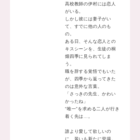
高校教師の伊村には恋人
がいる。
しかし彼には妻子がい
て、すでに他の人のも
の。
ある日、そんな恋人との
キスシーンを、生徒の桐
畑四季に見られてしま
う。
職を辞する覚悟でもいた
が、四季から返ってきた
のは意外な言葉。
「さっきの先生、かわい
かったね」
“唯一”を求める二人が行き
着く先は…。
誰より愛して欲しいの
に 装いも新たに登場。