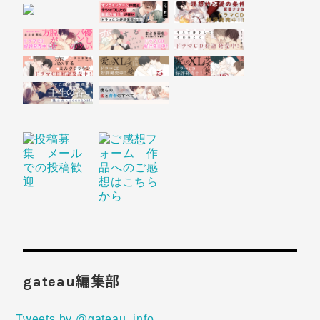
gateau編集部
Tweets by @gateau_info